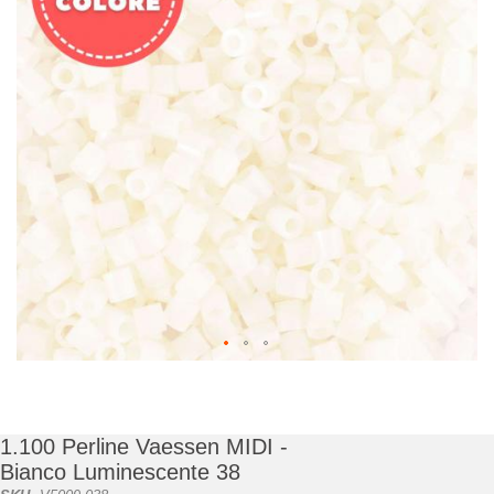
di
immagini
Vai
all'inizio
della
galleria
1.100 Perline Vaessen MIDI -
di
Bianco Luminescente 38
immagini