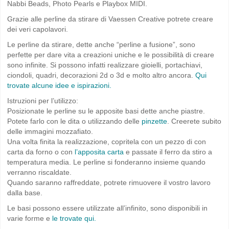
Nabbi Beads, Photo Pearls e Playbox MIDI.
Grazie alle perline da stirare di Vaessen Creative potrete creare
dei veri capolavori.
Le perline da stirare, dette anche “perline a fusione”, sono
perfette per dare vita a creazioni uniche e le possibilità di creare
sono infinite. Si possono infatti realizzare gioielli, portachiavi,
ciondoli, quadri, decorazioni 2d o 3d e molto altro ancora.
Qui
trovate alcune idee e ispirazioni.
Istruzioni per l’utilizzo:
Posizionate le perline su le apposite basi dette anche piastre.
Potete farlo con le dita o utilizzando delle
pinzette
. Creerete subito
delle immagini mozzafiato.
Una volta finita la realizzazione, copritela con un pezzo di con
carta da forno o con
l’apposita carta
e passate il ferro da stiro a
temperatura media. Le perline si fonderanno insieme quando
verranno riscaldate.
Quando saranno raffreddate, potrete rimuovere il vostro lavoro
dalla base.
Le basi possono essere utilizzate all’infinito, sono disponibili in
varie forme e
le trovate qui.