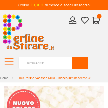
Ordina
30,00 €
di merce e scegli un regalo!
Home
1.100 Perline Vaessen MIDI - Bianco luminescente 38
Vai
alla
fine
della
galleria