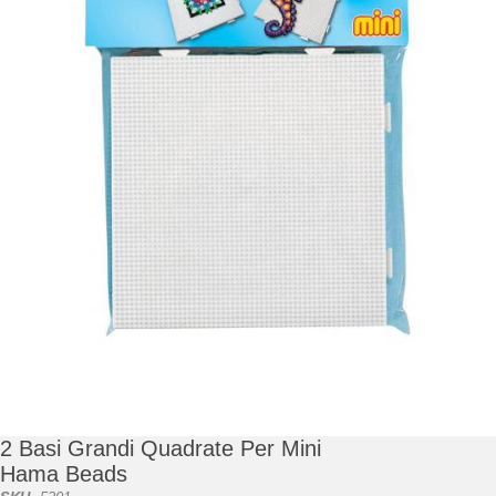
di
immagini
Vai
all'inizio
della
galleria
2 Basi Grandi Quadrate Per Mini
di
Hama Beads
immagini