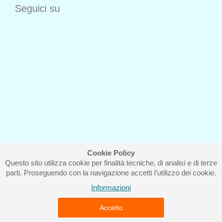
Seguici su
Cookie Policy
Questo sito utilizza cookie per finalità tecniche, di analisi e di terze
Iscriviti alla nostra newsletter
parti. Proseguendo con la navigazione accetti l’utilizzo dei cookie.
Informazioni
Accetto
Piccolo Mondo di Ferri Roberta - Via Carlo Pisacane 9/11 57025
Piombino (LI) - P.IVA : 01237910490 - Rea 112098.