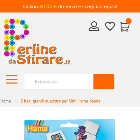
Ordina
30,00 €
di merce e scegli un regalo!
Home
2 basi grandi quadrate per Mini Hama beads
Vai
alla
fine
della
galleria