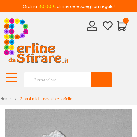
Ordina
30,00 €
di merce e scegli un regalo!
Home
2 basi midi - cavallo e farfalla
Vai
alla
fine
della
galleria