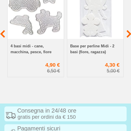
4 basi midi - cane,
Base per perline Midi - 2
macchina, pesce, fiore
basi (fiore, ragazza)
€
4,90 €
4,30 €
€
6,50 €
5,00 €
Consegna in 24/48 ore
gratis per ordini da € 150
Pagamenti sicuri