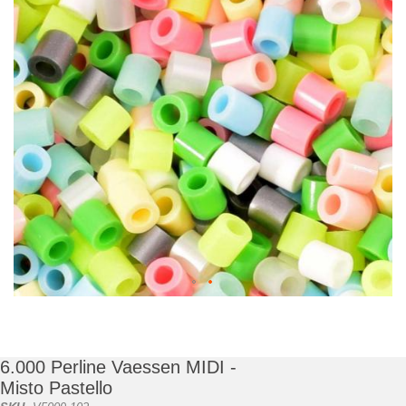
di
immagini
Vai
all'inizio
della
galleria
6.000 Perline Vaessen MIDI -
di
Misto Pastello
immagini