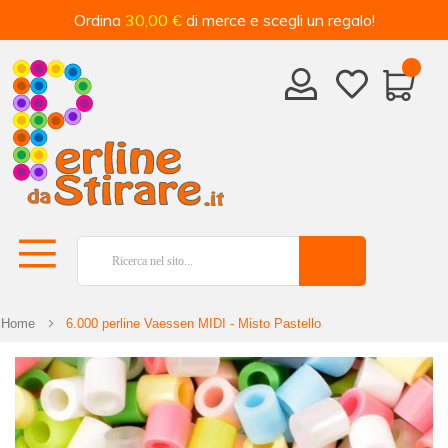
Ordina
30,00 €
di merce e scegli un regalo!
Home
6.000 perline Vaessen MIDI - Misto Pastello
Vai
alla
fine
della
galleria