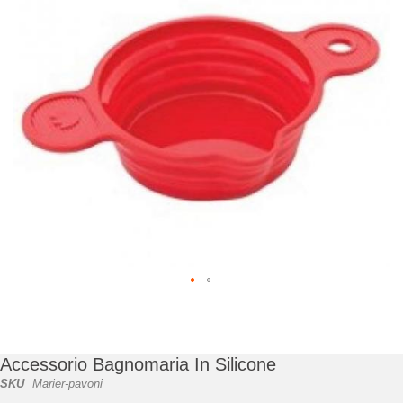
di
immagini
Vai
all'inizio
della
galleria
Accessorio Bagnomaria In Silicone
di
SKU
Marier-pavoni
immagini