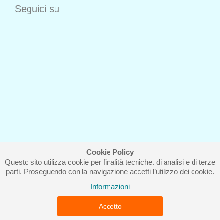
Seguici su
Cookie Policy
Questo sito utilizza cookie per finalità tecniche, di analisi e di terze
Iscriviti alla nostra newsletter
parti. Proseguendo con la navigazione accetti l’utilizzo dei cookie.
Informazioni
Accetto
Piccolo Mondo di Ferri Roberta - Via Carlo Pisacane 9/11 57025
Piombino (LI) - P.IVA : 01237910490 - Rea 112098.