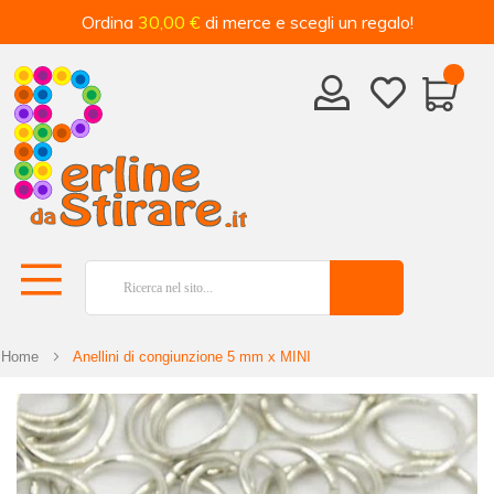
Ordina
30,00 €
di merce e scegli un regalo!
Home
Anellini di congiunzione 5 mm x MINI
Vai
alla
fine
della
galleria