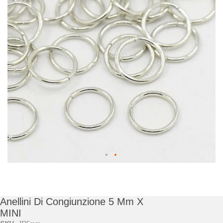
di
immagini
Vai
all'inizio
della
galleria
Anellini Di Congiunzione 5 Mm X
di
MINI
immagini