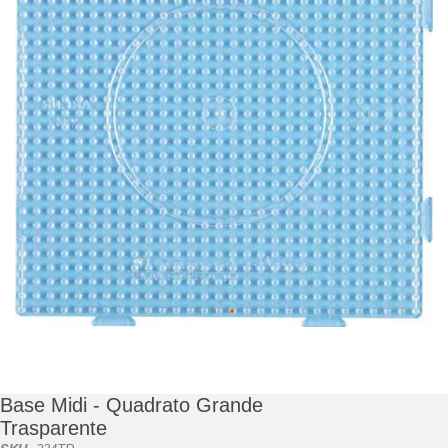
di
immagini
Vai
all'inizio
della
galleria
Base Midi - Quadrato Grande
di
Trasparente
immagini