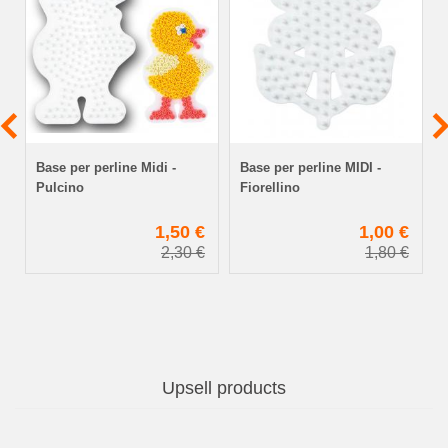
Base per perline Midi -
Base per perline MIDI -
Pulcino
Fiorellino
€
1,50 €
1,00 €
2,30 €
1,80 €
Upsell products