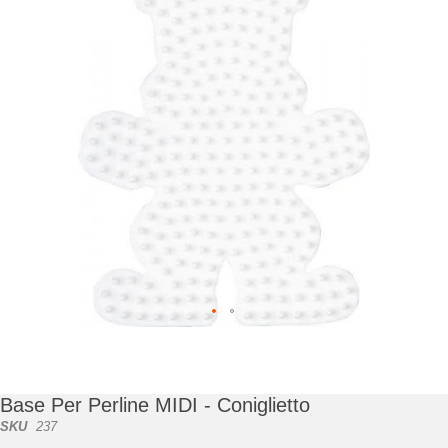
di
immagini
Vai
all'inizio
della
galleria
Base Per Perline MIDI - Coniglietto
di
SKU
237
immagini