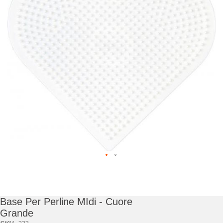
di
immagini
Vai
all'inizio
della
galleria
Base Per Perline MIdi - Cuore
di
Grande
immagini