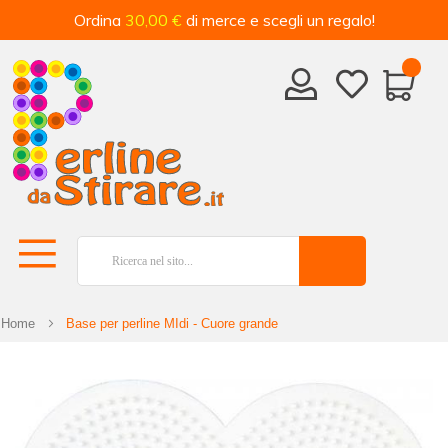
Ordina
30,00 €
di merce e scegli un regalo!
Home
Base per perline MIdi - Cuore grande
Vai
alla
fine
della
galleria