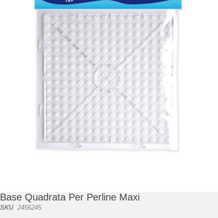
di
immagini
Vai
all'inizio
della
galleria
Base Quadrata Per Perline Maxi
di
SKU
2456245
immagini