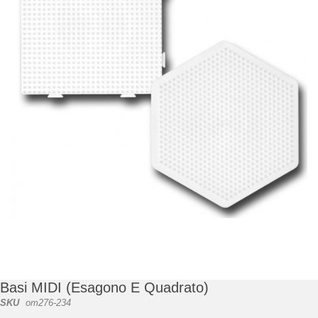
di
immagini
Vai
all'inizio
della
galleria
Basi MIDI (esagono E Quadrato)
di
SKU
om276-234
immagini