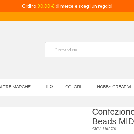
Ordina
30,00 €
di merce e scegli un regalo!
BIO
ALTRE MARCHE
COLORI
HOBBY CREATIVI
Confezion
Beads MID
SKU
HA6701