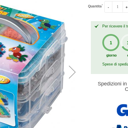
Quantita`
-
+
Per ricevere il
giorno
Spese di spedi
Spedizioni in 
O