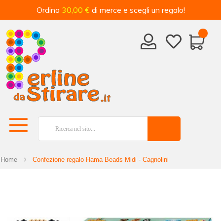
Ordina
30,00 €
di merce e scegli un regalo!
Home
Confezione regalo Hama Beads Midi - Cagnolini
Vai
alla
fine
della
galleria