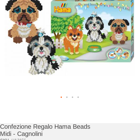
di
immagini
Vai
all'inizio
della
galleria
Confezione Regalo Hama Beads
di
Midi - Cagnolini
immagini