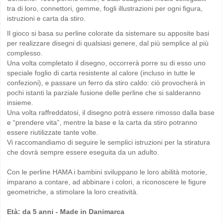
tra di loro, connettori, gemme, fogli illustrazioni per ogni figura,
istruzioni e carta da stiro.
Il gioco si basa su perline colorate da sistemare su apposite basi
per realizzare disegni di qualsiasi genere, dal più semplice al più
complesso.
Una volta completato il disegno, occorrerà porre su di esso uno
speciale foglio di carta resistente al calore (incluso in tutte le
confezioni), e passare un ferro da stiro caldo: ciò provocherà in
pochi istanti la parziale fusione delle perline che si salderanno
insieme.
Una volta raffreddatosi, il disegno potrà essere rimosso dalla base
e “prendere vita”, mentre la base e la carta da stiro potranno
essere riutilizzate tante volte.
Vi raccomandiamo di seguire le semplici istruzioni per la stiratura
che dovrà sempre essere eseguita da un adulto.
Con le perline HAMA i bambini sviluppano le loro abilità motorie,
imparano a contare, ad abbinare i colori, a riconoscere le figure
geometriche, a stimolare la loro creatività.
Età: da 5 anni - Made in Danimarca