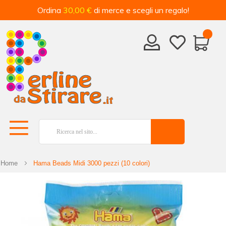
Ordina
30,00 €
di merce e scegli un regalo!
Home
Hama Beads Midi 3000 pezzi (10 colori)
Vai
alla
fine
della
galleria