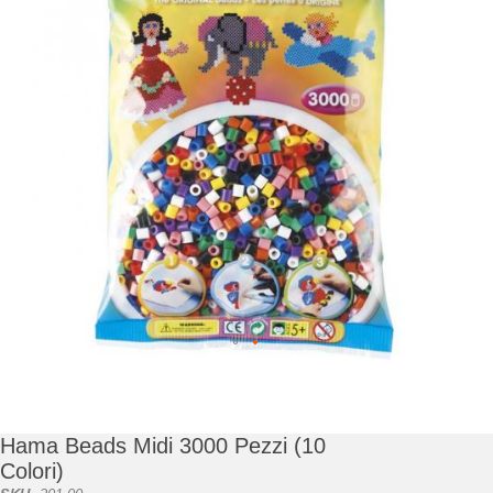
di
immagini
Vai
all'inizio
della
galleria
Hama Beads Midi 3000 Pezzi (10
di
Colori)
immagini