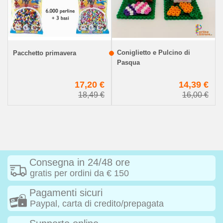
Coniglietto e Pulcino di
Pacchetto primavera
Pasqua
€
17,20 €
14,39 €
€
18,49 €
16,00 €
Consegna in 24/48 ore
gratis per ordini da € 150
Pagamenti sicuri
Paypal, carta di credito/prepagata