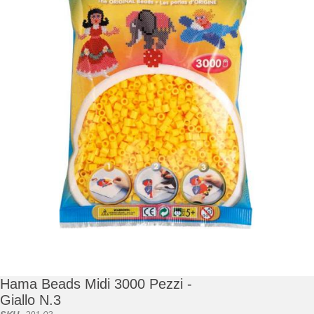
di
immagini
Vai
all'inizio
della
galleria
Hama Beads Midi 3000 Pezzi -
di
Giallo N.3
immagini