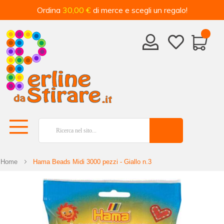
Ordina
30,00 €
di merce e scegli un regalo!
Home
Hama Beads Midi 3000 pezzi - Giallo n.3
Vai
alla
fine
della
galleria