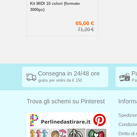
Kit MIDI 10 colori (formato
3000pz)
65,00 €
71,20 €
Consegna in 24/48 ore
P
gratis per ordini da € 150
Pa
Trova gli schemi su Pinterest
Inform
Spedizion
Condizion
Diritto d