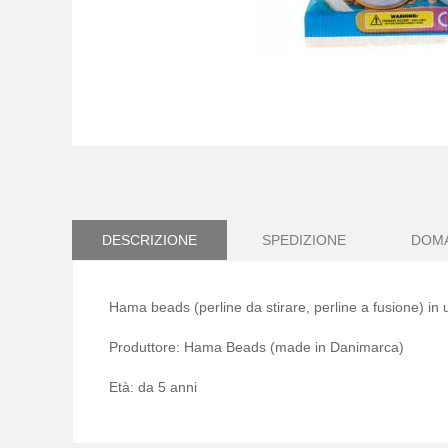
Vai
all'inizio
della
galleria
di
immagini
DESCRIZIONE
SPEDIZIONE
DOM
Hama beads (perline da stirare, perline a fusione) i
Produttore: Hama Beads (made in Danimarca)
Età: da 5 anni