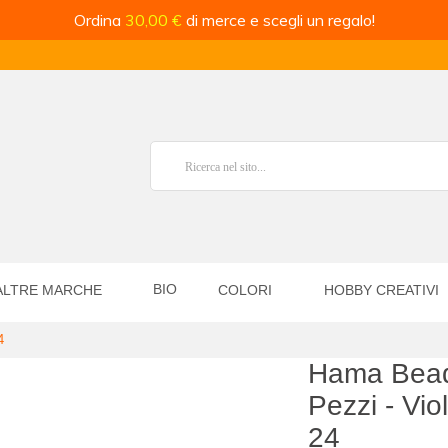
Ordina
30,00 €
di merce e scegli un regalo!
BIO
ALTRE MARCHE
COLORI
HOBBY CREATIVI
4
Hama Bead
Pezzi - Vio
24