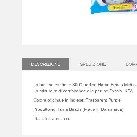
Vai
all'inizio
della
galleria
DESCRIZIONE
SPEDIZIONE
DOM
di
immagini
La bustina contiene 3000 perline Hama Beads Midi co
La misura midi corrisponde alle perline Pyssla IKEA.
Colore originale in inglese: Trasparent Purple
Produttore: Hama Beads (Made in Danimarca)
Età: da 5 anni in su