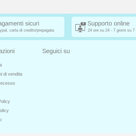
agamenti sicuri
Supporto online
ypal, carta di credito/prepagata
24 ore su 24 - 7 giorni su 7
azioni
Seguici su
i
i di vendita
i recesso
olicy
olicy
o