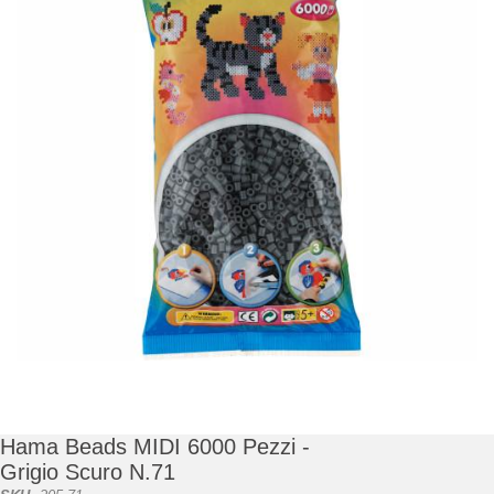
di
immagini
Vai
all'inizio
della
galleria
Hama Beads MIDI 6000 Pezzi -
di
Grigio Scuro N.71
immagini