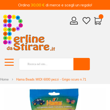
Ordina
30,00 €
di merce e scegli un regalo!
Home
Hama Beads MIDI 6000 pezzi - Grigio scuro n.71
Vai
alla
fine
della
galleria