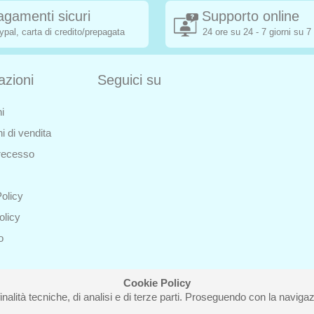
agamenti sicuri
Supporto online
ypal, carta di credito/prepagata
24 ore su 24 - 7 giorni su 7
azioni
Seguici su
i
i di vendita
i recesso
olicy
olicy
o
Cookie Policy
inalità tecniche, di analisi e di terze parti. Proseguendo con la navigazi