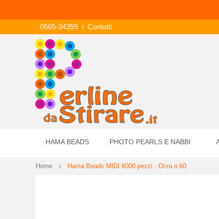
0565-34359
Contatti
HAMA BEADS
PHOTO PEARLS E NABBI
Home
Hama Beads MIDI 6000 pezzi - Ocra n.60
Vai
alla
fine
della