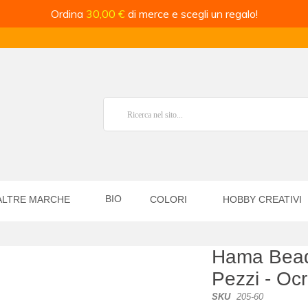
Ordina
30,00 €
di merce e scegli un regalo!
BIO
ALTRE MARCHE
COLORI
HOBBY CREATIVI
Hama Bead
Pezzi - Oc
SKU
205-60