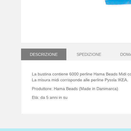
Vai
all'inizio
della
DESCRIZIONE
SPEDIZIONE
DOM
galleria
di
immagini
La bustina contiene 6000 perline Hama Beads Midi co
La misura midi corrisponde alle perline Pyssla IKEA.
Produttore: Hama Beads (Made in Danimarca)
Età: da 5 anni in su