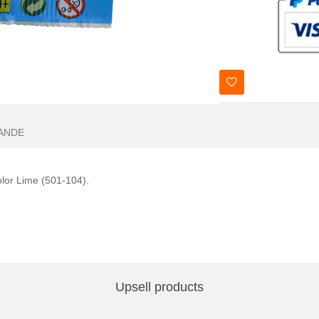
ANDE
olor Lime (501-104).
Upsell products