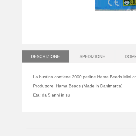
Vai
all'inizio
della
DESCRIZIONE
SPEDIZIONE
DOM
galleria
di
immagini
La bustina contiene 2000 perline Hama Beads Mini c
Produttore: Hama Beads (Made in Danimarca)
Età: da 5 anni in su