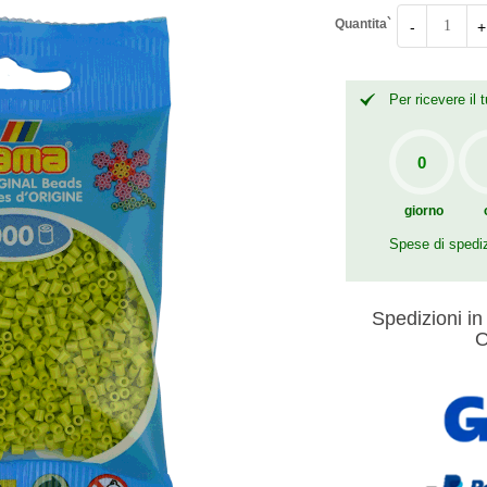
Quantita`
-
+
Per ricevere il
giorno
Spese di spedi
Spedizioni in 
O