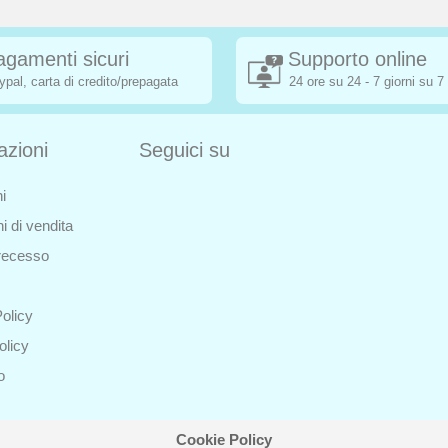
agamenti sicuri
Supporto online
ypal, carta di credito/prepagata
24 ore su 24 - 7 giorni su 7
azioni
Seguici su
i
i di vendita
i recesso
olicy
olicy
o
Cookie Policy