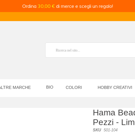
Ordina
30,00 €
di merce e scegli un regalo!
BIO
ALTRE MARCHE
COLORI
HOBBY CREATIVI
Hama Bead
Pezzi - Li
SKU
501-104