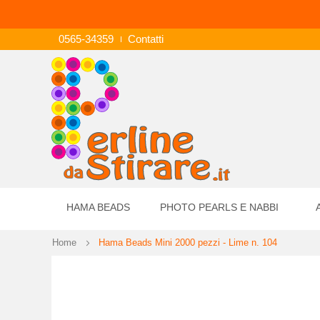
0565-34359
Contatti
HAMA BEADS
PHOTO PEARLS E NABBI
Home
Hama Beads Mini 2000 pezzi - Lime n. 104
Vai
alla
fine
della