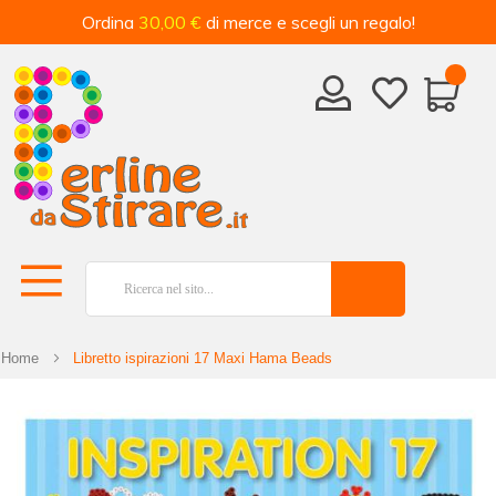
Ordina
30,00 €
di merce e scegli un regalo!
Home
Libretto ispirazioni 17 Maxi Hama Beads
Vai
alla
fine
della
galleria