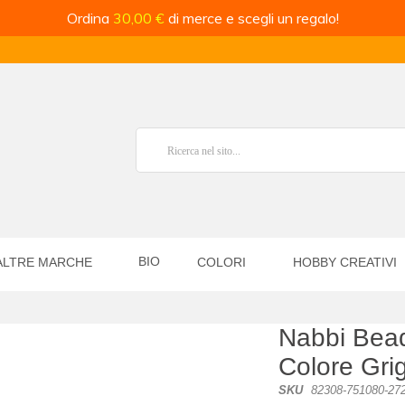
Ordina
30,00 €
di merce e scegli un regalo!
BIO
ALTRE MARCHE
COLORI
HOBBY CREATIVI
Nabbi Bead
Colore Gri
SKU
82308-751080-27