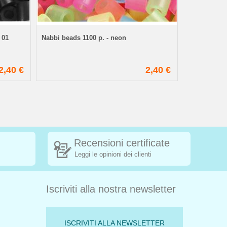
Hama Beads 
 01
Nabbi beads 1100 p. - neon
n.62
2,40 €
2,40 €
Recensioni certificate
Leggi le opinioni dei clienti
Iscriviti alla nostra newsletter
ISCRIVITI ALLA NEWSLETTER