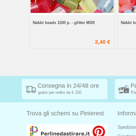
- Oro n.61
Nabbi beads 1100 p. - glitter MIDI
Nabbi be
3,80 €
2,40 €
Consegna in 24/48 ore
P
gratis per ordini da € 150
Pa
Trova gli schemi su Pinterest
Inform
Spedizion