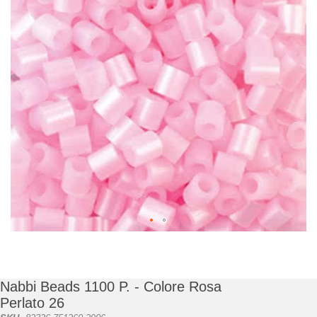
di
immagini
Vai
all'inizio
della
galleria
Nabbi Beads 1100 P. - Colore Rosa
di
Perlato 26
immagini