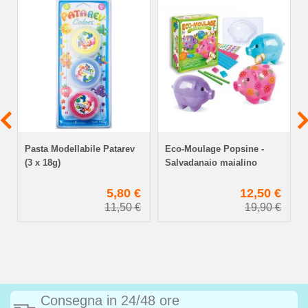
Pasta Modellabile Patarev
Eco-Moulage Popsine -
(3 x 18g)
Salvadanaio maialino
€
5,80 €
12,50 €
11,50 €
19,90 €
Consegna in 24/48 ore