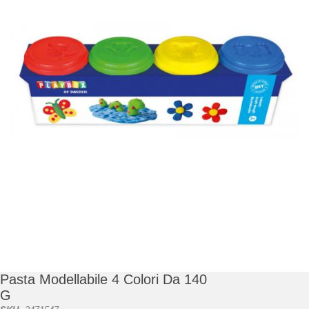
di
immagini
Vai
all'inizio
della
galleria
Pasta Modellabile 4 Colori Da 140
di
G
immagini