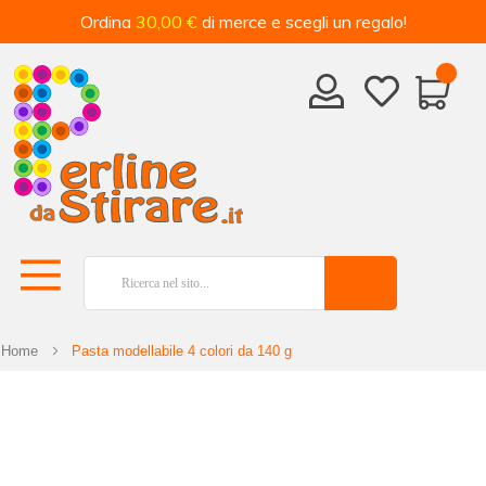
Ordina
30,00 €
di merce e scegli un regalo!
Home
Pasta modellabile 4 colori da 140 g
Vai
alla
fine
della
galleria