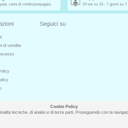
ypal, carta di credito/prepagata
24 ore su 24 - 7 giorni su 7
azioni
Seguici su
i
i di vendita
i recesso
olicy
olicy
o
Cookie Policy
inalità tecniche, di analisi e di terze parti. Proseguendo con la navigazi
i Roberta - Via Carlo Pisacane 9/11 57025 Piombino (LI) - P.IVA : 012