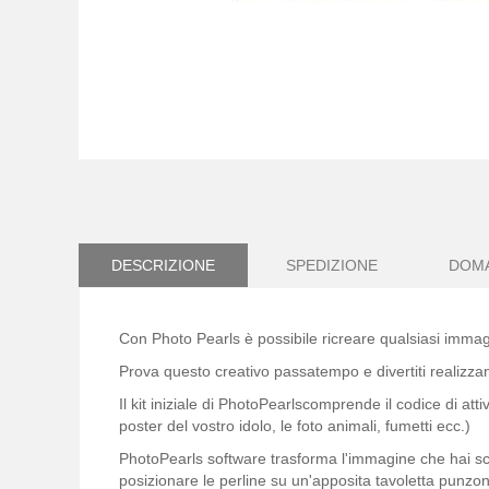
Vai
all'inizio
della
galleria
di
immagini
DESCRIZIONE
SPEDIZIONE
DOM
Con Photo Pearls è possibile ricreare qualsiasi immag
Prova questo creativo passatempo e divertiti realizzand
Il kit iniziale di PhotoPearlscomprende il codice di at
poster del vostro idolo, le foto animali, fumetti ecc.)
PhotoPearls software trasforma l'immagine che hai sce
posizionare le perline su un'apposita tavoletta punzon