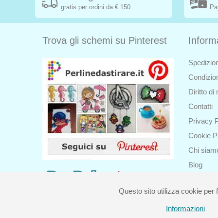
gratis per ordini da € 150
Pa
Trova gli schemi su Pinterest
Inform
Spedizion
Condizion
Diritto d
Contatti
Privacy P
Cookie P
Chi siam
Blog
Questo sito utilizza cookie per f
Informazioni
Piccolo Mondo di Ferr