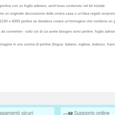
perline con un foglio adesivo, anch'esso contenuto nel kit iniziale.
mane un originale decorazione della vostra casa o un'idea regalo sorpren
a 1100 o 6000 perline se desidera creare un'immagine che contiene un g
a convertire - tutto ciò di cui avete bisogno sono perline, foglio adesivo
'immagine in uno scema di perline (lingua: italiano, inglese, tedesco, f
agamenti sicuri
Supporto online