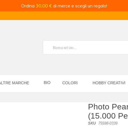
Ordina
30,00 €
di merce e scegli un regalo!
BIO
ALTRE MARCHE
COLORI
HOBBY CREATIVI
Photo Pearl
(15.000 Per
SKU
75598-0339