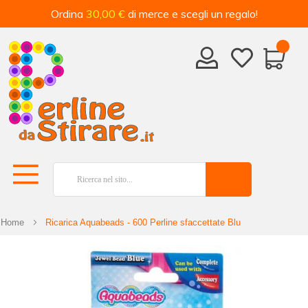
Ordina
30,00 €
di merce e scegli un regalo!
Home
Ricarica Aquabeads - 600 Perline sfaccettate Blu
Vai
alla
fine
della
galleria