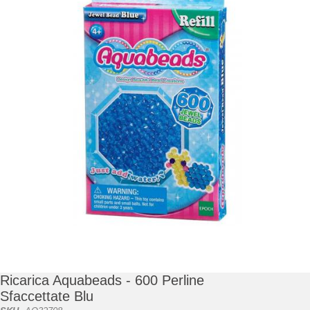
di
immagini
Vai
all'inizio
della
galleria
Ricarica Aquabeads - 600 Perline
di
Sfaccettate Blu
immagini