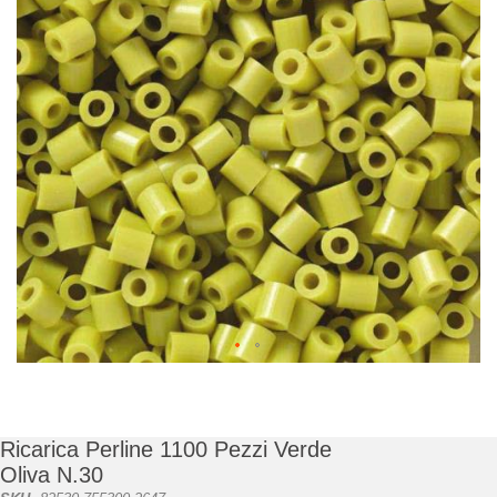
di
immagini
Vai
all'inizio
della
galleria
Ricarica Perline 1100 Pezzi Verde
di
Oliva N.30
immagini