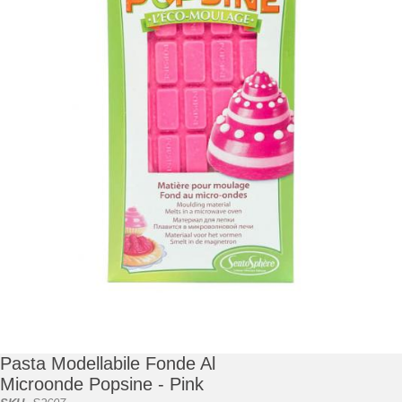
di
immagini
Vai
all'inizio
della
galleria
Pasta Modellabile Fonde Al
di
Microonde Popsine - Pink
immagini