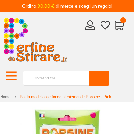
Ordina
30,00 €
di merce e scegli un regalo!
Home
Pasta modellabile fonde al microonde Popsine - Pink
Vai
alla
fine
della
galleria