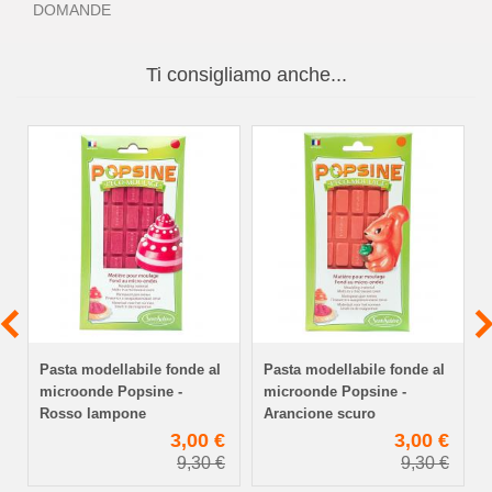
DOMANDE
Ti consigliamo anche...
Pasta modellabile fonde al
Pasta modellabile fonde al
microonde Popsine -
microonde Popsine -
Rosso lampone
Arancione scuro
€
3,00 €
3,00 €
9,30 €
9,30 €