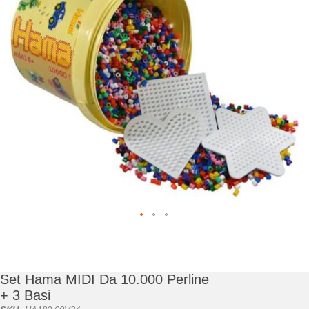
di
immagini
Vai
all'inizio
della
galleria
Set Hama MIDI Da 10.000 Perline
di
+ 3 Basi
immagini