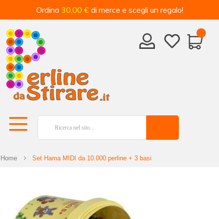
Ordina
30,00 €
di merce e scegli un regalo!
Home
Set Hama MIDI da 10.000 perline + 3 basi
Vai
alla
fine
della
galleria