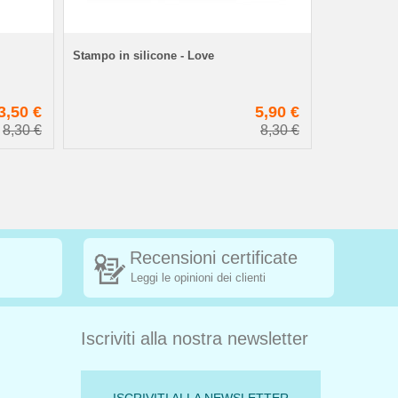
Stampo in silicone - Love
Ricarica col
3,50 €
5,90 €
8,30 €
8,30 €
Recensioni certificate
Leggi le opinioni dei clienti
Iscriviti alla nostra newsletter
ISCRIVITI ALLA NEWSLETTER