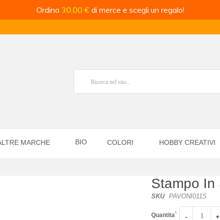
Ordina
30,00 €
di merce e scegli un regalo!
BIO
ALTRE MARCHE
COLORI
HOBBY CREATIVI
Stampo In 
SKU
PAVONI011S
Quantita`
-
+