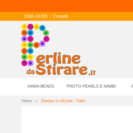
0565-34359
Contatti
HAMA BEADS
PHOTO PEARLS E NABBI
Home
Stampo in silicone - Farm
Vai
alla
fine
della