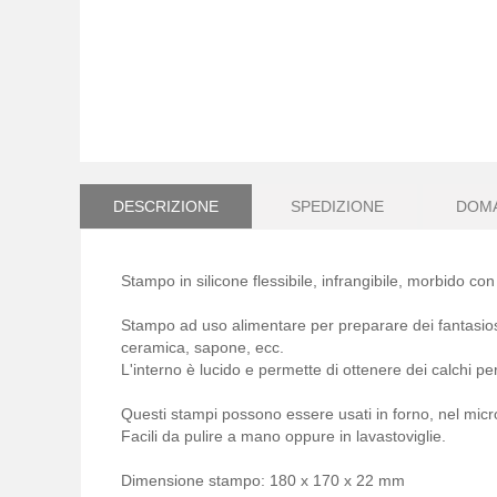
Vai
all'inizio
della
DESCRIZIONE
SPEDIZIONE
DOM
galleria
di
immagini
Stampo in silicone flessibile, infrangibile, morbido con
Stampo ad uso alimentare per preparare dei fantasiosi 
ceramica, sapone, ecc.
L'interno è lucido e permette di ottenere dei calchi pe
Questi stampi possono essere usati in forno, nel micr
Facili da pulire a mano oppure in lavastoviglie.
Dimensione stampo: 180 x 170 x 22 mm