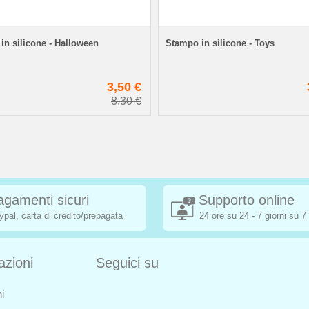
in silicone - Halloween
Stampo in silicone - Toys
3,50 €
8,30 €
agamenti sicuri
Supporto online
ypal, carta di credito/prepagata
24 ore su 24 - 7 giorni su 7
azioni
Seguici su
i