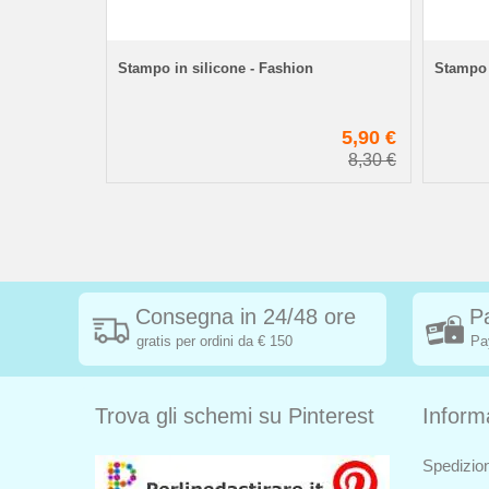
5 pezzi)
Stampo in silicone - Fashion
Stampo 
0,99 €
5,90 €
8,30 €
Consegna in 24/48 ore
P
gratis per ordini da € 150
Pa
Trova gli schemi su Pinterest
Inform
Spedizion