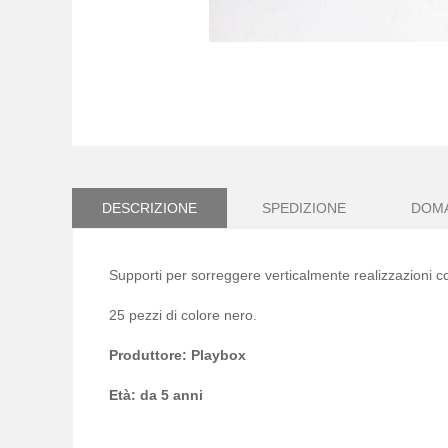
Vai
all'inizio
della
galleria
DESCRIZIONE
SPEDIZIONE
DOM
di
immagini
Supporti per sorreggere verticalmente realizzazioni c
25 pezzi di colore nero.
Produttore: Playbox
Età: da 5 anni