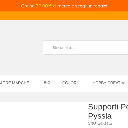
Ordina
30,00 €
di merce e scegli un regalo!
BIO
ALTRE MARCHE
COLORI
HOBBY CREATIVI
Supporti 
Pyssla
SKU
2471432