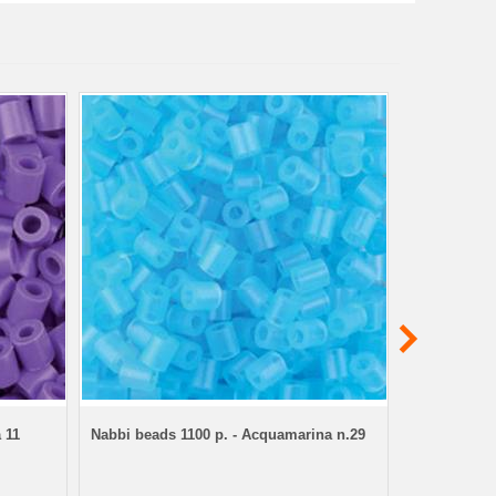
 11
Nabbi beads 1100 p. - Acquamarina n.29
Cerchi per 