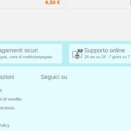
6,50 €
agamenti sicuri
Supporto online
ypal, carta di credito/prepagata
24 ore su 24 - 7 giorni su 7
azioni
Seguici su
i
i di vendita
i recesso
olicy