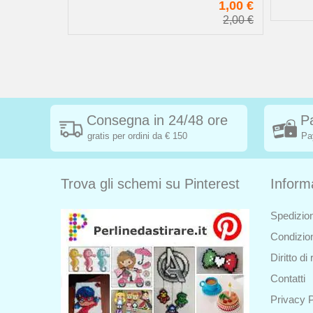
4,50 €
1,00 €
2,00 €
Consegna in 24/48 ore
P
gratis per ordini da € 150
Pa
Trova gli schemi su Pinterest
Inform
Spedizion
Condizion
Diritto d
Contatti
Privacy P