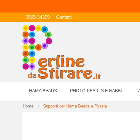
0565-34359
Contatti
HAMA BEADS
PHOTO PEARLS E NABBI
Home
Supporti per Hama Beads e Pyssla
Vai
alla
fine
della