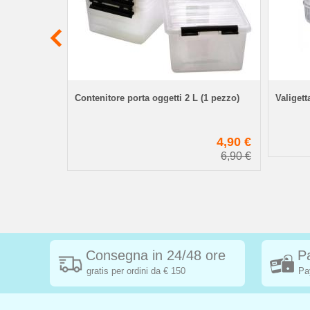
e - 24
Contenitore porta oggetti 2 L (1 pezzo)
Valigett
19,95 €
4,90 €
6,90 €
Consegna in 24/48 ore
P
gratis per ordini da € 150
Pa