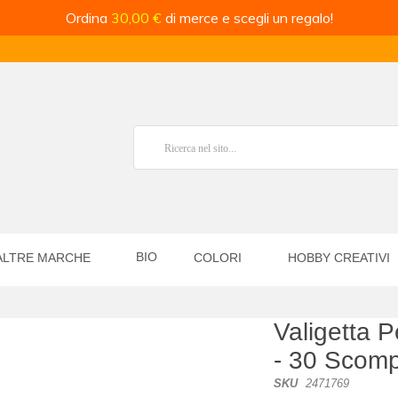
Ordina
30,00 €
di merce e scegli un regalo!
BIO
ALTRE MARCHE
COLORI
HOBBY CREATIVI
Valigetta Pe
- 30 Scomp
SKU
2471769