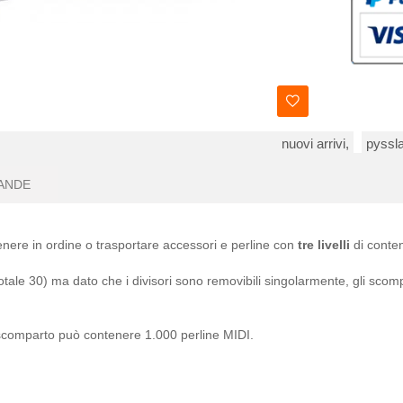
nuovi arrivi,
pyssla
ANDE
enere in ordine o trasportare accessori e perline con
tre livelli
di conten
totale 30) ma dato che i divisori sono removibili singolarmente, gli sco
i scomparto può contenere 1.000 perline MIDI.