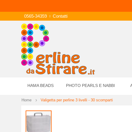
0565-34359
Contatti
HAMA BEADS
PHOTO PEARLS E NABBI
Home
Valigetta per perline 3 livelli - 30 scomparti
Vai
alla
fine
della