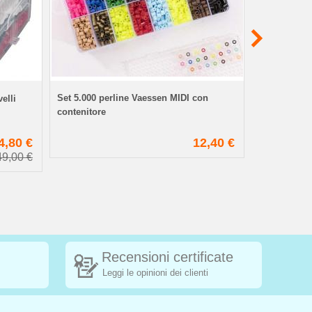
Set 5.000 perline Vaessen MIDI con
Valigetta per
elli
contenitore
scomparti
4,80 €
12,40 €
49,00 €
Recensioni certificate
Leggi le opinioni dei clienti