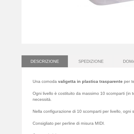
Vai
all'inizio
della
galleria
DESCRIZIONE
SPEDIZIONE
DOM
di
immagini
Una comoda
valigetta in plastica trasparente
per t
Ogni livello è costituito da massimo 10 scomparti (in 
necessità.
Nella configurazione di 10 scomparti per livello, ogn
Consigliato per perline di misura MIDI.