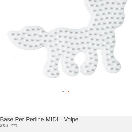
di
immagini
Vai
all'inizio
della
galleria
Base Per Perline MIDI - Volpe
di
SKU
323
immagini