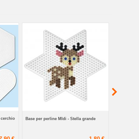
 cerchio
Base per perline MIdi - Stella grande
Base per per
7,90 €
1,80 €