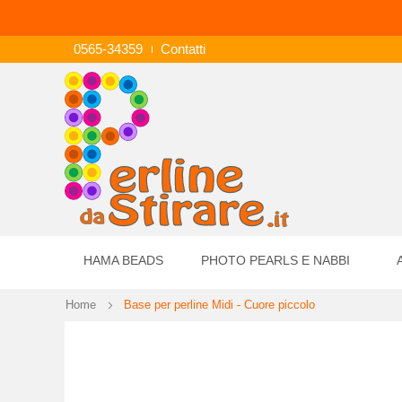
0565-34359
Contatti
HAMA BEADS
PHOTO PEARLS E NABBI
Home
Base per perline Midi - Cuore piccolo
Vai
alla
fine
della