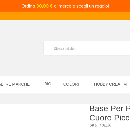
Ordina
30,00 €
di merce e scegli un regalo!
BIO
ALTRE MARCHE
COLORI
HOBBY CREATIVI
Base Per Pe
Cuore Picc
SKU
HA236