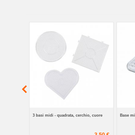
o)
3 basi midi - quadrata, cerchio, cuore
Base mid
4,90 €
3,50 €