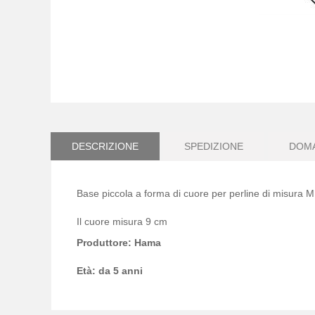
Vai
all'inizio
della
galleria
DESCRIZIONE
SPEDIZIONE
DOM
di
immagini
Base piccola a forma di cuore per perline di misura M
Il cuore misura 9 cm
Produttore: Hama
Età: da 5 anni