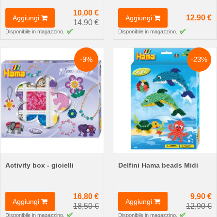
10,00 €
12,90 €
Aggiungi
Aggiungi
14,90 €
Disponibile in magazzino.
Disponibile in magazzino.
-9%
-23%
Activity box - gioielli
Delfini Hama beads Midi
16,80 €
9,90 €
Aggiungi
Aggiungi
18,50 €
12,90 €
Disponibile in magazzino.
Disponibile in magazzino.