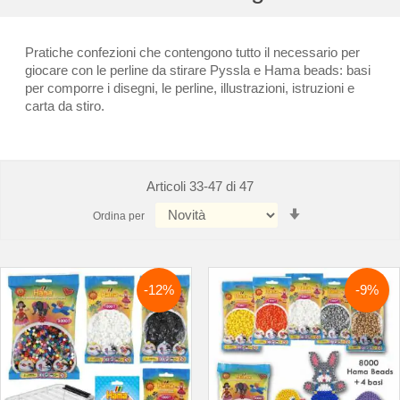
Pratiche confezioni che contengono tutto il necessario per
giocare con le perline da stirare Pyssla e Hama beads: basi
per comporre i disegni, le perline,
illustrazioni, istruzioni e
carta da stiro.
Articoli
33
-
47
di
47
Imposta
Ordina per
la
direzione
crescente
-12%
-9%