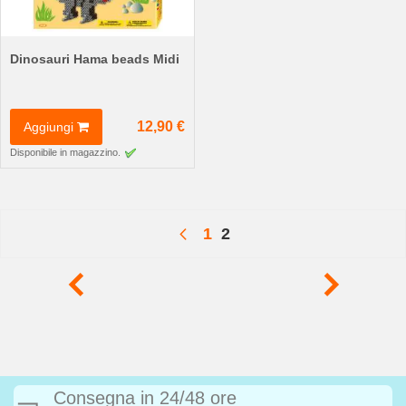
Dinosauri Hama beads Midi
12,90 €
Aggiungi
Disponibile in magazzino.
Pagina
Attualmente stai leggendo
Pagina
Pagina
Precedente
1
2
Consegna in 24/48 ore