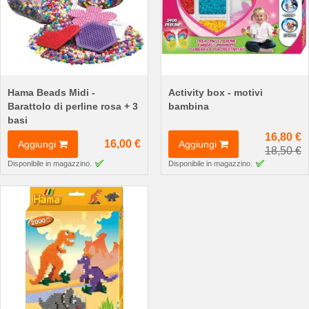
Hama Beads Midi -
Activity box - motivi
Barattolo di perline rosa + 3
bambina
basi
16,80 €
16,00 €
Aggiungi
Aggiungi
18,50 €
Disponibile in magazzino.
Disponibile in magazzino.