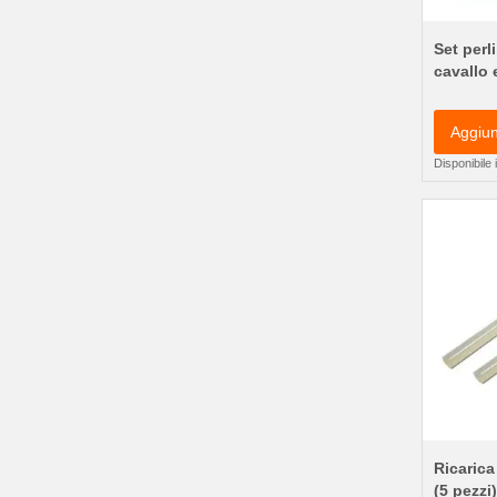
Set perl
cavallo e
Aggiun
Disponibile
Ricarica
(5 pezzi)