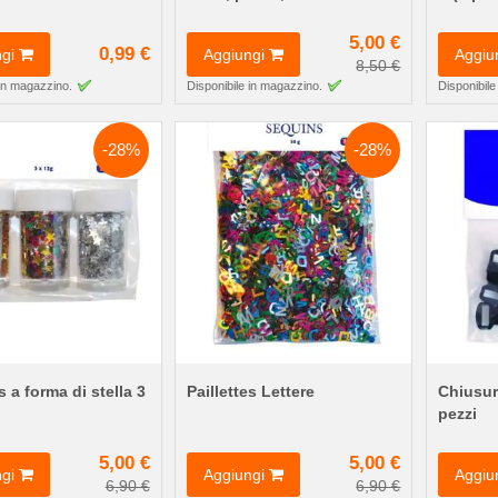
5,00 €
0,99 €
gi
Aggiungi
Aggiu
8,50 €
 in magazzino.
Disponibile in magazzino.
Disponibile
-28%
-28%
s a forma di stella 3
Paillettes Lettere
Chiusur
pezzi
5,00 €
5,00 €
gi
Aggiungi
Aggiu
6,90 €
6,90 €