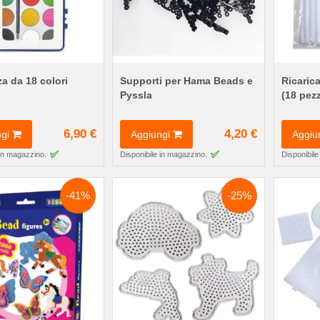
a da 18 colori
Supporti per Hama Beads e
Ricaric
Pyssla
(18 pezz
6,90 €
4,20 €
gi
Aggiungi
Aggiu
 in magazzino.
Disponibile in magazzino.
Disponibile
-41%
-25%