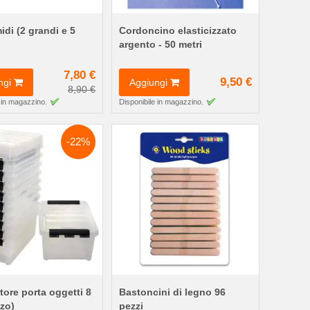
idi (2 grandi e 5
Cordoncino elasticizzato
)
argento - 50 metri
7,80 €
9,50 €
ngi
Aggiungi
8,90 €
 in magazzino.
Disponibile in magazzino.
-22%
tore porta oggetti 8
Bastoncini di legno 96
zzo)
pezzi