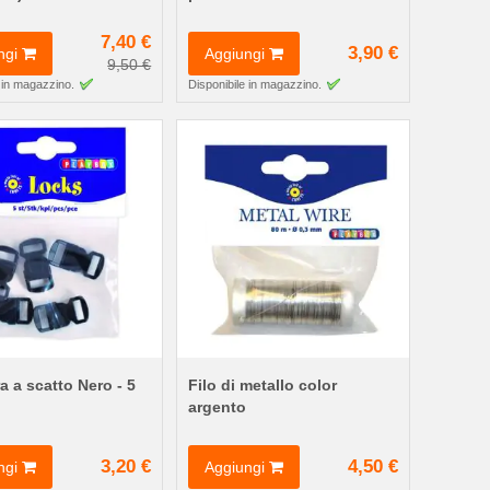
7,40 €
3,90 €
ngi
Aggiungi
9,50 €
 in magazzino.
Disponibile in magazzino.
a a scatto Nero - 5
Filo di metallo color
argento
3,20 €
4,50 €
ngi
Aggiungi