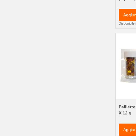
Aggiun
Disponibile
Paillette
X 12 g
Aggiun