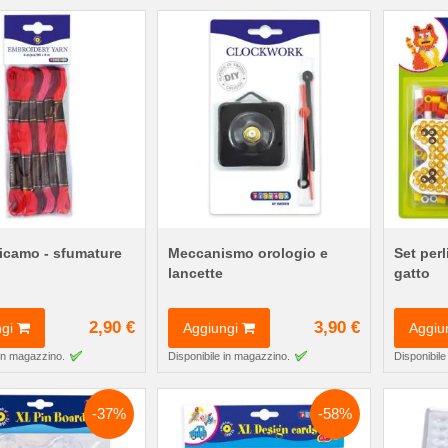
ricamo - sfumature
Meccanismo orologio e
Set per
lancette
gatto
2,90 €
3,90 €
gi
Aggiungi
Aggiu
 in magazzino.
Disponibile in magazzino.
Disponibile
-37%
-58%