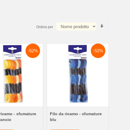
Imposta
Ordina per
la
direzione
crescente
-52%
-52%
 ricamo - sfumature
Filo da ricamo - sfumature
rancio
blu