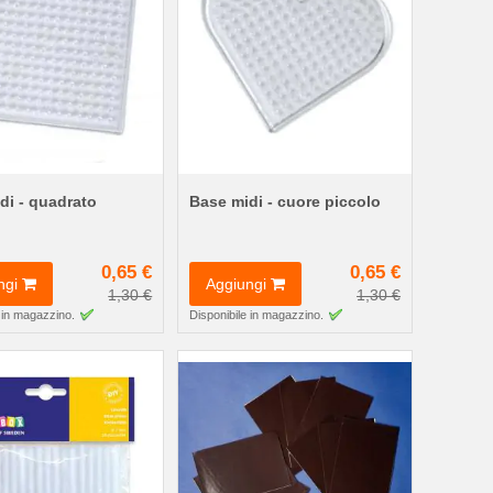
di - quadrato
Base midi - cuore piccolo
0,65 €
0,65 €
ngi
Aggiungi
1,30 €
1,30 €
 in magazzino.
Disponibile in magazzino.