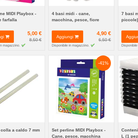
ine MIDI Playbox -
4 basi midi - cane,
7 basi m
 farfalla
macchina, pesce, fiore
piccole
5,00 €
4,90 €
gi
Aggiungi
Aggiu
8,50 €
6,50 €
 in magazzino.
Disponibile in magazzino.
Disponibile
-41%
 colla a caldo 7 mm
Set perline MIDI Playbox -
Conteni
Cane, pesce, macchina
L (1 pe