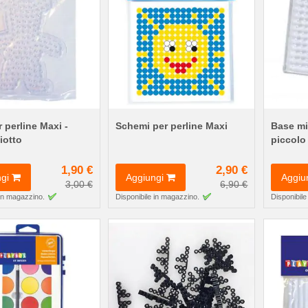
 perline Maxi -
Schemi per perline Maxi
Base mi
iotto
piccolo
1,90 €
2,90 €
gi
Aggiungi
Aggiu
3,00 €
6,90 €
 in magazzino.
Disponibile in magazzino.
Disponibile