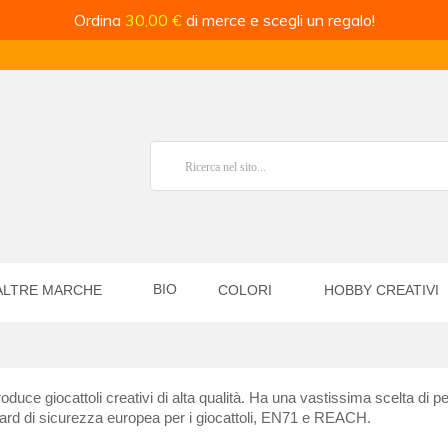
Ordina
30,00 €
di merce e scegli un regalo!
BIO
ALTRE MARCHE
COLORI
HOBBY CREATIVI
e giocattoli creativi di alta qualità. Ha una vastissima scelta di perli
andard di sicurezza europea per i giocattoli, EN71 e REACH.