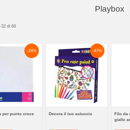
Playbox
-
32
di
66
-24%
-47%
a per punto croce
Decora il tuo astuccio
Filo da
giallo a