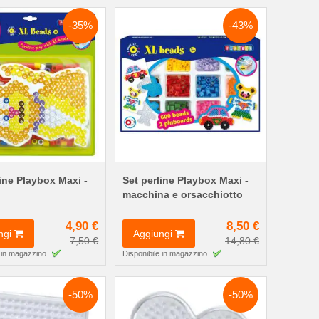
-35%
-43%
line Playbox Maxi -
Set perline Playbox Maxi -
macchina e orsacchiotto
4,90 €
8,50 €
ngi
Aggiungi
7,50 €
14,80 €
 in magazzino.
Disponibile in magazzino.
-50%
-50%