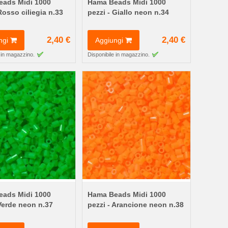
ads Midi 1000
Hama Beads Midi 1000
Rosso ciliegia n.33
pezzi - Giallo neon n.34
2,40 €
2,40 €
ngi
Aggiungi
 in magazzino.
Disponibile in magazzino.
ads Midi 1000
Hama Beads Midi 1000
 Verde neon n.37
pezzi - Arancione neon n.38