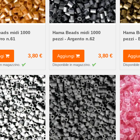
ads midi 1000
Hama Beads midi 1000
Hama Be
Oro n.61
pezzi - Argento n.62
pezzi -
3,80 €
3,80 €
gi
Aggiungi
Aggiu
 in magazzino.
Disponibile in magazzino.
Disponibile