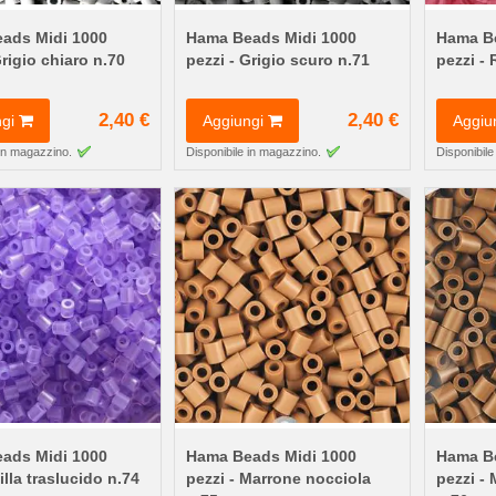
ads Midi 1000
Hama Beads Midi 1000
Hama Be
Grigio chiaro n.70
pezzi - Grigio scuro n.71
pezzi -
2,40 €
2,40 €
gi
Aggiungi
Aggiu
 in magazzino.
Disponibile in magazzino.
Disponibile
ads Midi 1000
Hama Beads Midi 1000
Hama Be
illa traslucido n.74
pezzi - Marrone nocciola
pezzi -