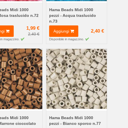
ads Midi 1000
Hama Beads Midi 1000
 Rosa traslucido n.72
pezzi - Acqua traslucido
n.73
1,99 €
2,40 €
ngi
Aggiungi
2,40 €
 in magazzino.
Disponibile in magazzino.
ads Midi 1000
Hama Beads Midi 1000
 Marrone cioccolato
pezzi - Bianco sporco n.77