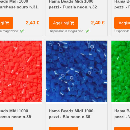
ads Midi 1000
Hama Beads Midi 1000
Hama Be
Turchese scuro n.31
pezzi - Fucsia neon n.32
pezzi - 
2,40 €
2,40 €
gi
Aggiungi
Aggiu
 in magazzino.
Disponibile in magazzino.
Disponibile
ads Midi 1000
Hama Beads Midi 1000
Hama Be
Rosso neon n.35
pezzi - Blu neon n.36
pezzi -