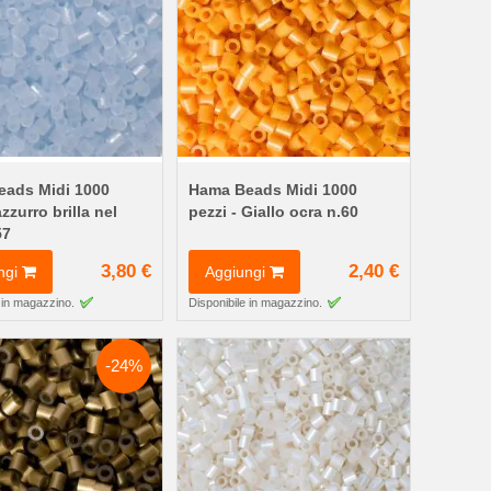
ads Midi 1000
Hama Beads Midi 1000
azzurro brilla nel
pezzi - Giallo ocra n.60
57
3,80 €
2,40 €
ngi
Aggiungi
 in magazzino.
Disponibile in magazzino.
-24%