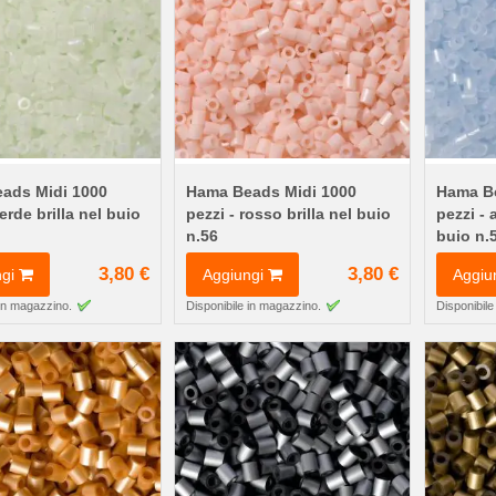
ads Midi 1000
Hama Beads Midi 1000
Hama Be
erde brilla nel buio
pezzi - rosso brilla nel buio
pezzi - 
n.56
buio n.
3,80 €
3,80 €
gi
Aggiungi
Aggiu
 in magazzino.
Disponibile in magazzino.
Disponibile