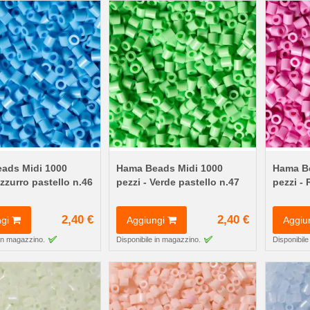
ads Midi 1000
Hama Beads Midi 1000
Hama Be
Azzurro pastello n.46
pezzi - Verde pastello n.47
pezzi - 
2,40 €
2,40 €
gi
Aggiungi
Aggiu
 in magazzino.
Disponibile in magazzino.
Disponibile