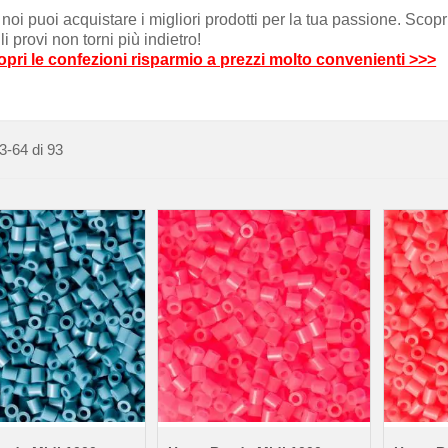
noi puoi acquistare i migliori prodotti per la tua passione. Scopr
li provi non torni più indietro!
pri le confezioni risparmio a prezzi molto convenienti >>>
3
-
64
di
93