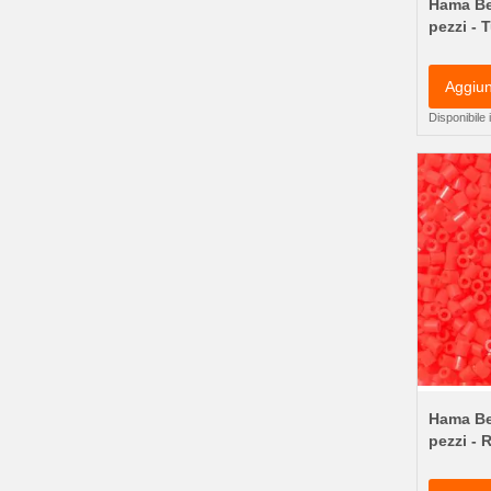
Hama Be
pezzi - 
Aggiun
Disponibile
Hama Be
pezzi - 