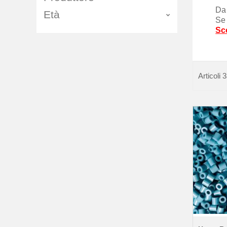
Da 
Età
Se 
Sco
Articoli
3