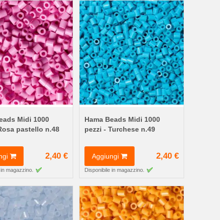
ads Midi 1000
Hama Beads Midi 1000
Rosa pastello n.48
pezzi - Turchese n.49
2,40 €
2,40 €
ngi
Aggiungi
 in magazzino.
Disponibile in magazzino.