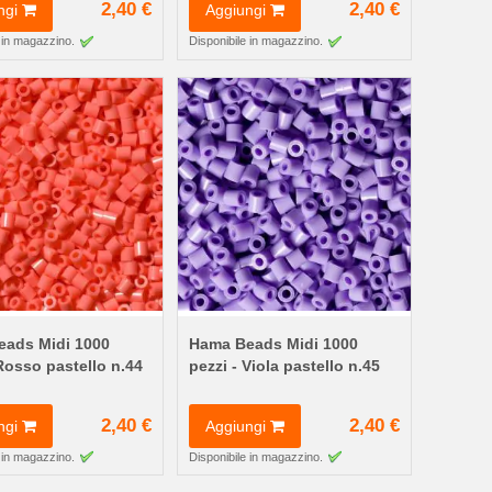
2,40 €
2,40 €
ngi
Aggiungi
 in magazzino.
Disponibile in magazzino.
ads Midi 1000
Hama Beads Midi 1000
 Rosso pastello n.44
pezzi - Viola pastello n.45
2,40 €
2,40 €
ngi
Aggiungi
 in magazzino.
Disponibile in magazzino.