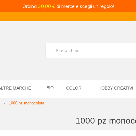
Ordina
30,00 €
di merce e scegli un regalo!
BIO
ALTRE MARCHE
COLORI
HOBBY CREATIVI
1000 pz monocolore
1000 pz monoc