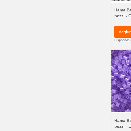
Hama Be
pezzi - 
Aggiun
Disponibile
Hama Be
pezzi - L