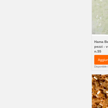
Hama Be
pezzi - v
n.55
Aggiun
Disponibile