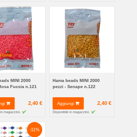
ads MINI 2000
Hama beads MINI 2000
 Rosa Fucsia n.121
pezzi - Senape n.122
2,40 €
2,40 €
ngi
Aggiungi
 in magazzino.
Disponibile in magazzino.
-11%