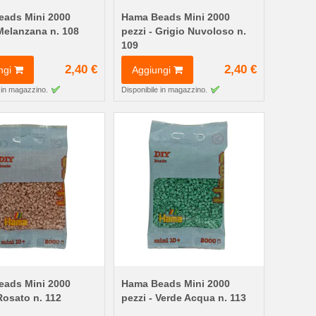
ads Mini 2000
Hama Beads Mini 2000
 Melanzana n. 108
pezzi - Grigio Nuvoloso n.
109
2,40 €
2,40 €
ngi
Aggiungi
 in magazzino.
Disponibile in magazzino.
ads Mini 2000
Hama Beads Mini 2000
Rosato n. 112
pezzi - Verde Acqua n. 113