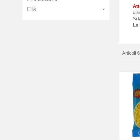
Att
Età
dia
Si 
La 
Articoli
6