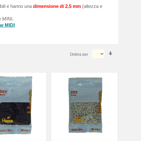
bili e hanno una
dimensione di 2,5 mm
(altezza e
e MINI.
ne MIDI
Imposta
Ordina per
la
direzione
crescente