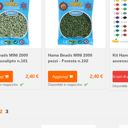
ads MINI 2000
Hama Beads MINI 2000
Kit Ham
Eucalipto n.101
pezzi - Foresta n.102
accesso
2,40 €
2,40 €
gi
Aggiungi
Scopri di 
 in magazzino.
Disponibile in magazzino.
Disponibile
Attualmente stai leggendo la pagina
gina
gina
Pagina
ecedente
2
3