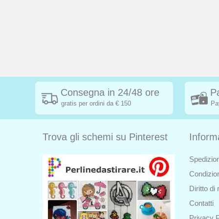
Consegna in 24/48 ore
P
gratis per ordini da € 150
Pa
Trova gli schemi su Pinterest
Inform
Spedizion
Condizion
Diritto d
Contatti
Privacy P