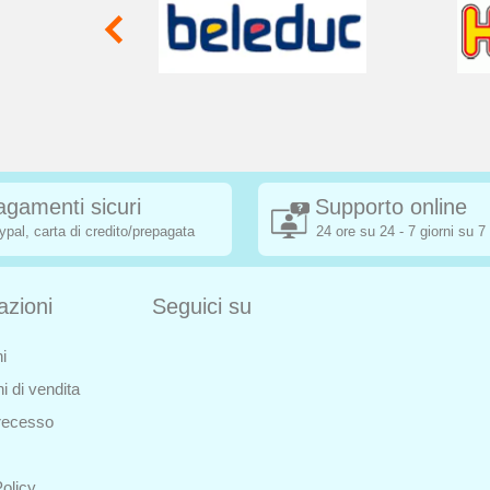
agamenti sicuri
Supporto online
ypal, carta di credito/prepagata
24 ore su 24 - 7 giorni su 7
azioni
Seguici su
i
i di vendita
i recesso
olicy