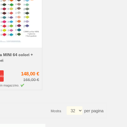
a MINI 64 colori +
ri
148,00 €
più
166,00 €
 in magazzino.
per pagina
Mostra