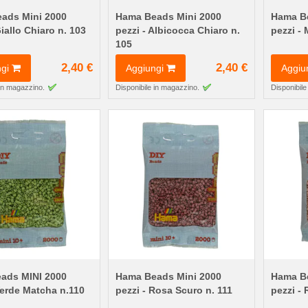
ads Mini 2000
Hama Beads Mini 2000
Hama Be
Giallo Chiaro n. 103
pezzi - Albicocca Chiaro n.
pezzi -
105
2,40 €
2,40 €
gi
Aggiungi
Aggiu
 in magazzino.
Disponibile in magazzino.
Disponibile
ads MINI 2000
Hama Beads Mini 2000
Hama Be
Verde Matcha n.110
pezzi - Rosa Scuro n. 111
pezzi - 