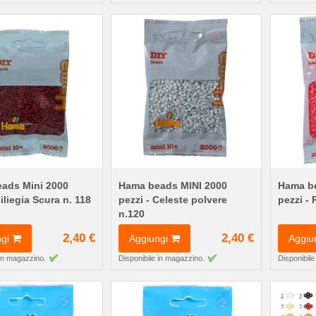
ads Mini 2000
Hama beads MINI 2000
Hama be
Ciliegia Scura n. 118
pezzi - Celeste polvere
pezzi -
n.120
2,40 €
2,40 €
gi
Aggiungi
Aggiu
 in magazzino.
Disponibile in magazzino.
Disponibile