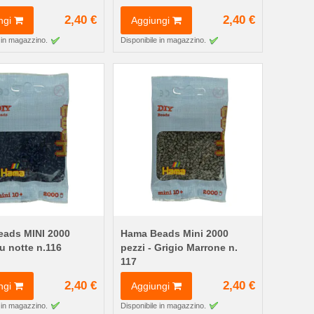
2,40 €
2,40 €
ngi
Aggiungi
 in magazzino.
Disponibile in magazzino.
ads MINI 2000
Hama Beads Mini 2000
lu notte n.116
pezzi - Grigio Marrone n.
117
2,40 €
2,40 €
ngi
Aggiungi
 in magazzino.
Disponibile in magazzino.