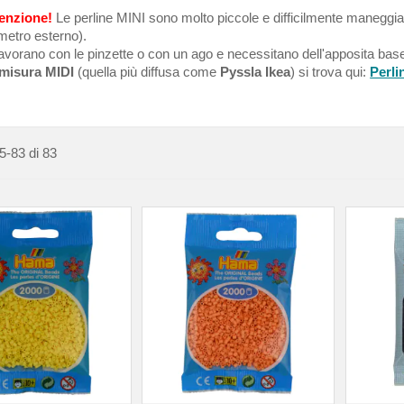
enzione!
Le perline MINI sono molto piccole e difficilmente maneggia
metro esterno).
lavorano con le pinzette o con un ago e necessitano dell'apposita bas
misura MIDI
(quella più diffusa come
Pyssla
Ikea
) si trova qui:
Perli
5
-
83
di
83