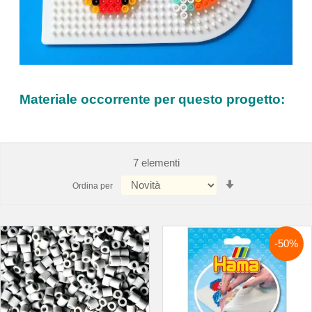
Materiale occorrente per questo progetto:
7
elementi
Imposta
Ordina per
la
direzione
crescente
-50%