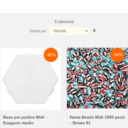
6
elementi
Imposta
Ordina per
la
direzione
crescente
-40%
-34%
Base per perline Midi -
Hama Beads Midi 1000 pezzi
Esagono medio
- Striate 91