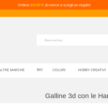
Ordina
30,00 €
di merce e scegli un regalo!
BIO
ALTRE MARCHE
COLORI
HOBBY CREATIVI
Galline 3d con le H