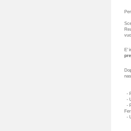
Per
Sce
Rea
vuo
E’ 
pre
Dop
nas
- P
- U
- P
Fer
- U