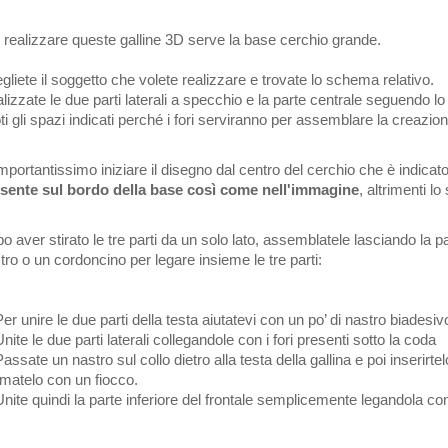
 realizzare queste galline 3D serve la base cerchio grande.
gliete il soggetto che volete realizzare e trovate lo schema relativo.
lizzate le due parti laterali a specchio e la parte centrale seguendo l
ti gli spazi indicati perché i fori serviranno per assemblare la creazion
importantissimo iniziare il disegno dal centro del cerchio che è indicat
sente sul bordo della base così come nell'immagine
, altrimenti 
o aver stirato le tre parti da un solo lato, assemblatele lasciando la par
tro o un cordoncino per legare insieme le tre parti:
er unire le due parti della testa aiutatevi con un po’ di nastro biadesiv
nite le due parti laterali collegandole con i fori presenti sotto la coda
assate un nastro sul collo dietro alla testa della gallina e poi inserirtel
matelo con un fiocco.
nite quindi la parte inferiore del frontale semplicemente legandola con i 