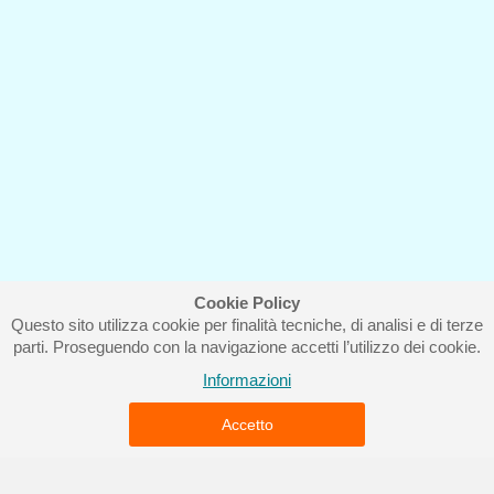
Cookie Policy
Questo sito utilizza cookie per finalità tecniche, di analisi e di terze
Iscriviti alla nostra newsletter
parti. Proseguendo con la navigazione accetti l’utilizzo dei cookie.
Informazioni
Accetto
Piccolo Mondo di Ferri Roberta - Via Carlo Pisacane 9/11 57025
Piombino (LI) - P.IVA : 01237910490 - Rea 112098.
Copyright © Piccolo Mondo di Ferri Roberta - Vendita pyssla online