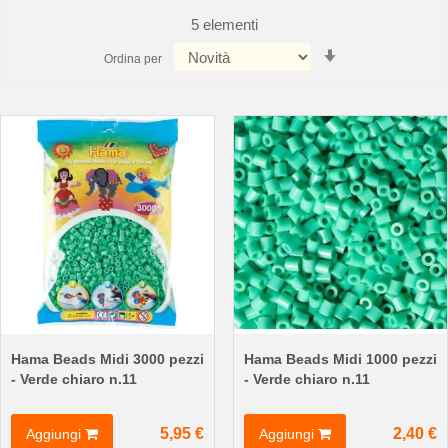
5
elementi
Imposta
Ordina per
la
direzione
crescente
Hama Beads Midi 3000 pezzi
Hama Beads Midi 1000 pezzi
- Verde chiaro n.11
- Verde chiaro n.11
5,95 €
2,40 €
Aggiungi
Aggiungi