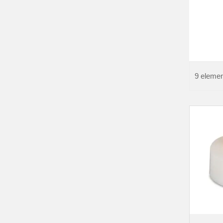
9
elemen