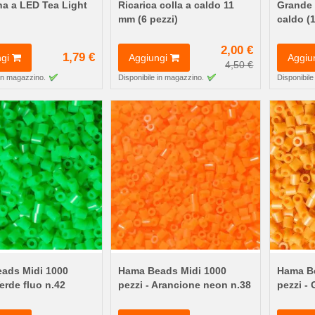
na a LED Tea Light
Ricarica colla a caldo 11
Grande 
mm (6 pezzi)
caldo (
2,00 €
1,79 €
gi
Aggiungi
Aggiu
4,50 €
 in magazzino.
Disponibile in magazzino.
Disponibile
ads Midi 1000
Hama Beads Midi 1000
Hama Be
Verde fluo n.42
pezzi - Arancione neon n.38
pezzi - 