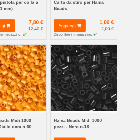
pistola per colla a
Carta da stiro per Hama
11 mm)
Beads
7,80 €
1,00 €
ngi
Aggiungi
12,40 €
2,00 €
 in magazzino.
Disponibile in magazzino.
ads Midi 1000
Hama Beads Midi 1000
Giallo ocra n.60
pezzi - Nero n.18