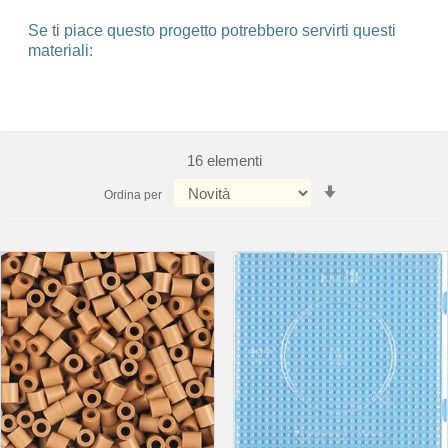
Se ti piace questo progetto potrebbero servirti questi
materiali:
16
elementi
Imposta
Ordina per
la
direzione
crescente