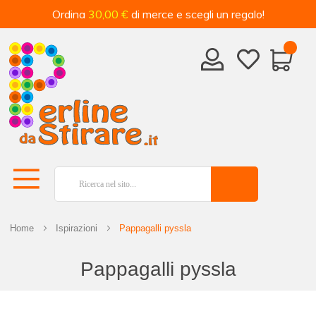
Ordina
30,00 €
di merce e scegli un regalo!
Home
Ispirazioni
Pappagalli pyssla
Pappagalli pyssla