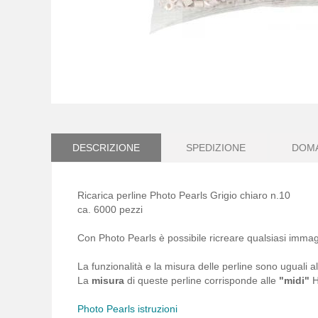
Vai
all'inizio
della
galleria
DESCRIZIONE
SPEDIZIONE
DOM
di
immagini
Ricarica perline Photo Pearls Grigio chiaro n.10
ca. 6000 pezzi
Con Photo Pearls è possibile ricreare qualsiasi immag
La funzionalità e la misura delle perline sono uguali
La
misura
di queste perline corrisponde alle
"midi"
H
Photo Pearls istruzioni