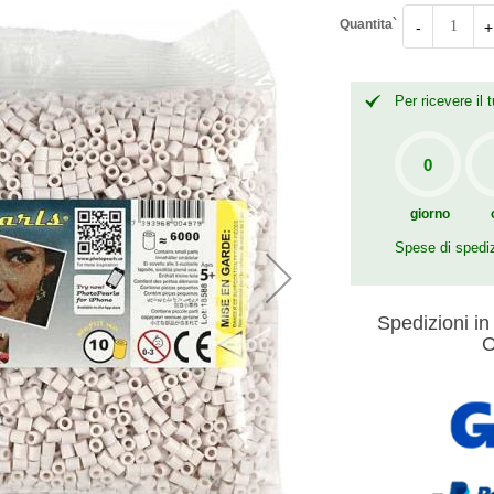
Quantita`
-
+
Per ricevere il
giorno
Spese di spedi
Spedizioni in 
O