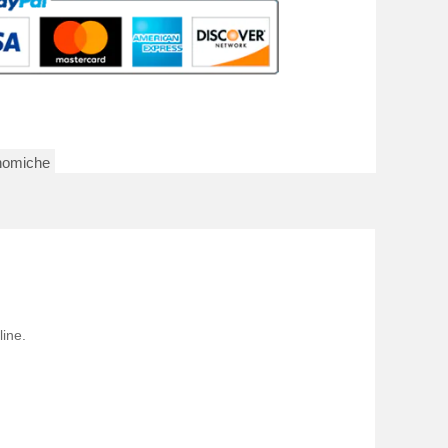
nomiche
line.