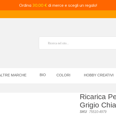
Ordina
30,00 €
di merce e scegli un regalo!
BIO
ALTRE MARCHE
COLORI
HOBBY CREATIVI
Ricarica P
Grigio Chi
SKU
75510-4979