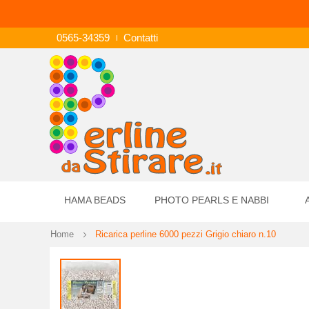
0565-34359
Contatti
HAMA BEADS
PHOTO PEARLS E NABBI
Home
Ricarica perline 6000 pezzi Grigio chiaro n.10
Vai
alla
fine
della