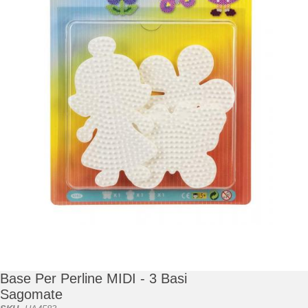
di
immagini
Vai
all'inizio
della
galleria
Base Per Perline MIDI - 3 Basi
di
Sagomate
immagini