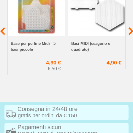
Base per perline Midi - 5
Basi MIDI (esagono e
basi piccole
quadrato)
€
4,90 €
4,90 €
6,50 €
Consegna in 24/48 ore
gratis per ordini da € 150
Pagamenti sicuri