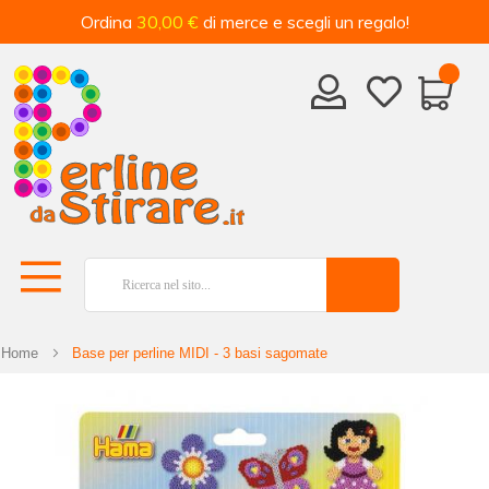
Ordina
30,00 €
di merce e scegli un regalo!
Home
Base per perline MIDI - 3 basi sagomate
Vai
alla
fine
della
galleria