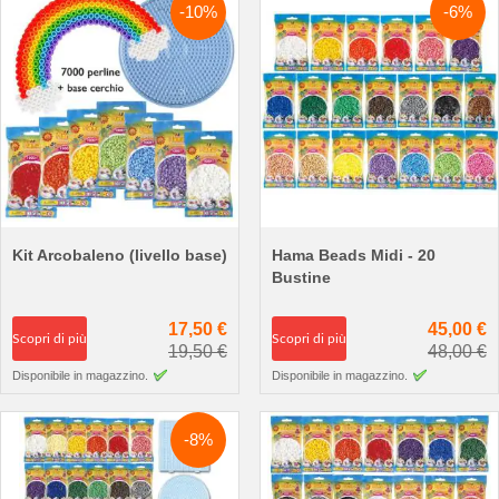
-10%
-6%
Kit Arcobaleno (livello base)
Hama Beads Midi - 20
Bustine
17,50 €
45,00 €
Scopri di più
Scopri di più
19,50 €
48,00 €
Disponibile in magazzino.
Disponibile in magazzino.
-8%