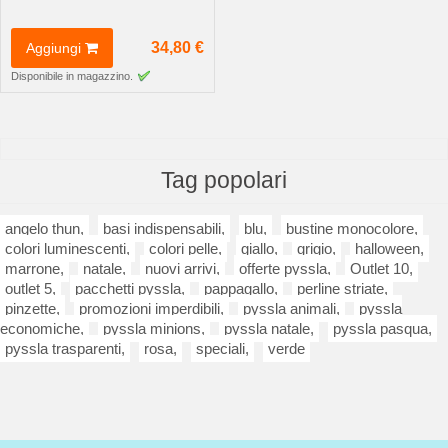
34,80 €
Aggiungi
Disponibile in magazzino.
Tag popolari
angelo thun,
basi indispensabili,
blu,
bustine monocolore,
colori luminescenti,
colori pelle,
giallo,
grigio,
halloween,
marrone,
natale,
nuovi arrivi,
offerte pyssla,
Outlet 10,
outlet 5,
pacchetti pyssla,
pappagallo,
perline striate,
pinzette,
promozioni imperdibili,
pyssla animali,
pyssla
economiche,
pyssla minions,
pyssla natale,
pyssla pasqua,
pyssla trasparenti,
rosa,
speciali,
verde