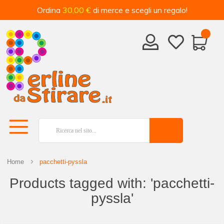
Ordina
30,00 €
di merce e scegli un regalo!
Home
pacchetti-pyssla
Products tagged with: 'pacchetti-
pyssla'