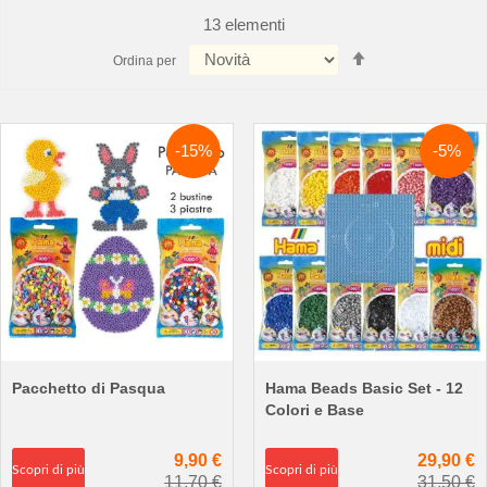
13
elementi
Imposta
Ordina per
la
direzione
decrescente
-15%
-5%
Pacchetto di Pasqua
Hama Beads Basic Set - 12
Colori e Base
9,90 €
29,90 €
Scopri di più
Scopri di più
11,70 €
31,50 €