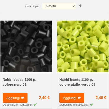
Imposta
Ordina per
la
direzione
decrescente
Nabbi beads 1100 p. -
Nabbi beads 1100 p. -
colore nero 01
colore giallo-verde 09
2,40 €
2,40 €
Aggiungi
Aggiungi
Disponibile in magazzino.
Disponibile in magazzino.