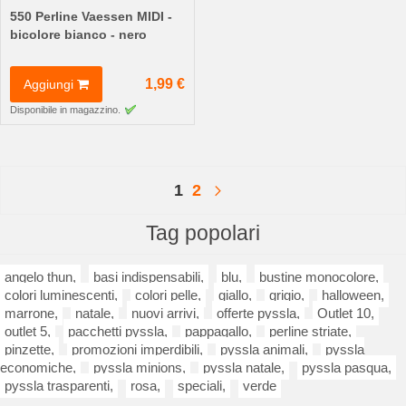
550 Perline Vaessen MIDI -
bicolore bianco - nero
1,99 €
Aggiungi
Disponibile in magazzino.
Pagina
Attualmente stai leggendo la pa
Pagina
Pagina
Successivo
1
2
Tag popolari
angelo thun,
basi indispensabili,
blu,
bustine monocolore,
colori luminescenti,
colori pelle,
giallo,
grigio,
halloween,
marrone,
natale,
nuovi arrivi,
offerte pyssla,
Outlet 10,
outlet 5,
pacchetti pyssla,
pappagallo,
perline striate,
pinzette,
promozioni imperdibili,
pyssla animali,
pyssla
economiche,
pyssla minions,
pyssla natale,
pyssla pasqua,
pyssla trasparenti,
rosa,
speciali,
verde