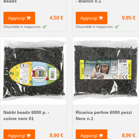
Beads
- Bianco n.1
4,50 €
9,95 €
Aggiungi
Aggiungi
Disponibile in magazzino.
Disponibile in magazzino.
Nabbi beads 6000 p. -
Ricarica perline 6000 pezzi
colore nero 01
Nero n.1
8,90 €
8,90 €
Aggiungi
Aggiungi