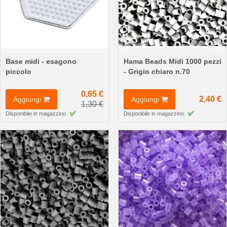
Base midi - esagono
Hama Beads Midi 1000 pezzi
piccolo
- Grigio chiaro n.70
0,65 €
2,40 €
Aggiungi
Aggiungi
1,30 €
Disponibile in magazzino.
Disponibile in magazzino.