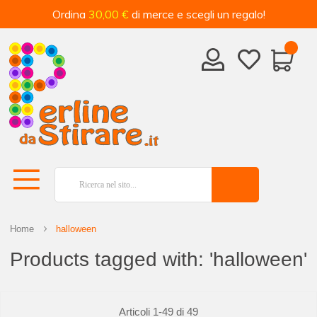
Ordina
30,00 €
di merce e scegli un regalo!
Home
halloween
Products tagged with: 'halloween'
Articoli
1
-
49
di
49