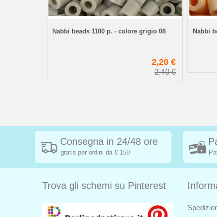
MIDI
Nabbi beads 1100 p. - colore grigio 08
Nabbi be
2,40 €
2,20 €
2,40 €
Consegna in 24/48 ore
P
gratis per ordini da € 150
Pa
Trova gli schemi su Pinterest
Inform
Spedizion