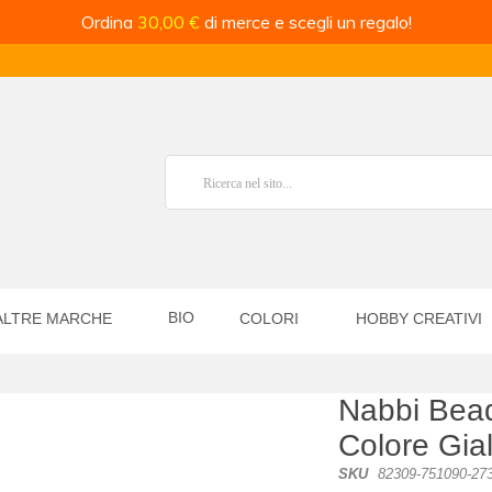
Ordina
30,00 €
di merce e scegli un regalo!
BIO
ALTRE MARCHE
COLORI
HOBBY CREATIVI
Nabbi Bead
Colore Gia
SKU
82309-751090-27