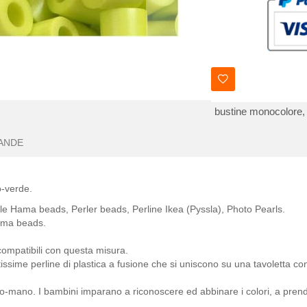
bustine monocolore,
ANDE
o-verde.
alle Hama beads, Perler beads, Perline Ikea (Pyssla), Photo Pearls.
Hama beads.
 compatibili con questa misura.
ssime perline di plastica a fusione che si uniscono su una tavoletta con
io-mano. I bambini imparano a riconoscere ed abbinare i colori, a prend