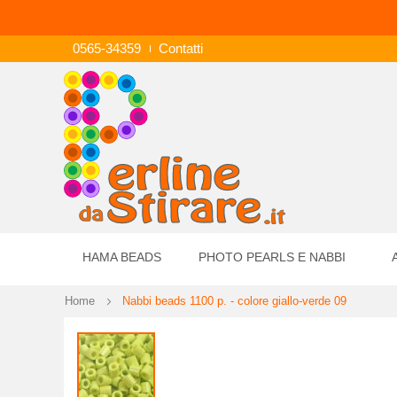
0565-34359
Contatti
HAMA BEADS
PHOTO PEARLS E NABBI
Home
Nabbi beads 1100 p. - colore giallo-verde 09
Vai
alla
fine
della