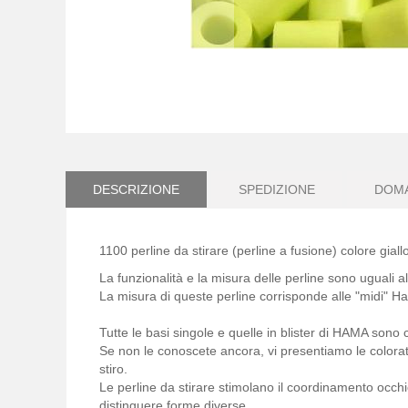
Vai
all'inizio
della
galleria
DESCRIZIONE
SPEDIZIONE
DOM
di
immagini
1100 perline da stirare (perline a fusione) colore giall
La funzionalità e la misura delle perline sono uguali 
La misura di queste perline corrisponde alle "midi" 
Tutte le basi singole e quelle in blister di HAMA sono
Se non le conoscete ancora, vi presentiamo le colorati
stiro.
Le perline da stirare stimolano il coordinamento occh
distinguere forme diverse.