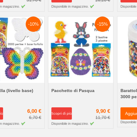
31,70 €
26,20 €
 in magazzino.
Disponibile in magazzino.
Disponibile
-10%
-15%
lla (livello base)
Pacchetto di Pasqua
Baratto
3000 per
6,00 €
9,90 €
Aggiu
iù
Scopri di più
6,70 €
11,70 €
Disponibile
 in magazzino.
Disponibile in magazzino.