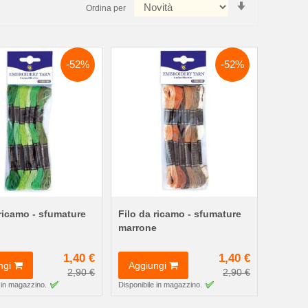
Imposta
Ordina per
la
direzione
crescente
-52%
-52%
 ricamo - sfumature
Filo da ricamo - sfumature
marrone
1,40 €
1,40 €
ngi
Aggiungi
2,90 €
2,90 €
 in magazzino.
Disponibile in magazzino.