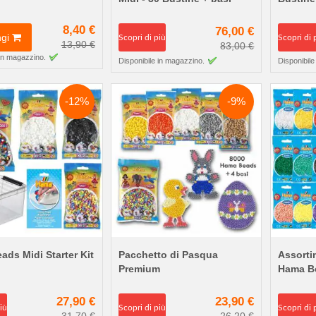
8,40 €
76,00 €
gi
Scopri di più
Scopri di 
13,90 €
83,00 €
 in magazzino.
Disponibile in magazzino.
Disponibile
-12%
-9%
ds Midi Starter Kit
Pacchetto di Pasqua
Assorti
Premium
Hama B
27,90 €
23,90 €
iù
Scopri di più
Scopri di 