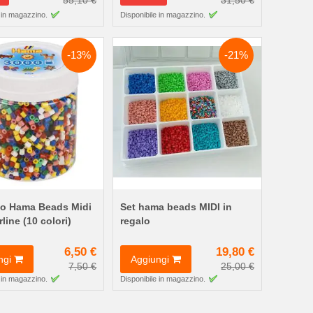
55,10 €
31,50 €
 in magazzino.
Disponibile in magazzino.
-13%
-21%
lo Hama Beads Midi
Set hama beads MIDI in
line (10 colori)
regalo
6,50 €
19,80 €
ngi
Aggiungi
7,50 €
25,00 €
 in magazzino.
Disponibile in magazzino.