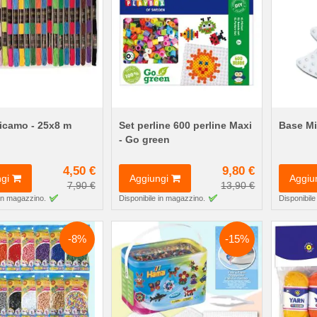
ricamo - 25x8 m
Set perline 600 perline Maxi
Base Mid
- Go green
4,50 €
9,80 €
gi
Aggiungi
Aggiu
7,90 €
13,90 €
 in magazzino.
Disponibile in magazzino.
Disponibile
-8%
-15%