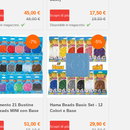
45,00 €
17,50 €
più
Scopri di più
48,00 €
19,50 €
 in magazzino.
Disponibile in magazzino.
-7%
-5%
mento 21 Bustine
Hama Beads Basic Set - 12
eads MINI con Base
Colori e Base
51,00 €
29,90 €
più
Scopri di più