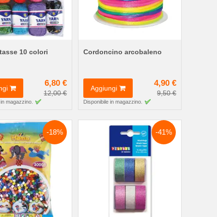
tasse 10 colori
Cordoncino arcobaleno
6,80 €
4,90 €
ngi
Aggiungi
12,00 €
9,50 €
 in magazzino.
Disponibile in magazzino.
-18%
-41%