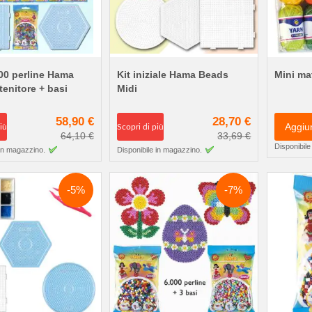
00 perline Hama
Kit iniziale Hama Beads
Mini ma
enitore + basi
Midi
58,90 €
28,70 €
Aggiu
iù
Scopri di più
64,10 €
33,69 €
Disponibile
 in magazzino.
Disponibile in magazzino.
-5%
-7%