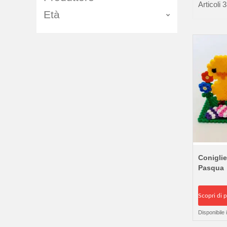
Articoli
3
Età
Coniglie
Pasqua
Scopri di p
Disponibile