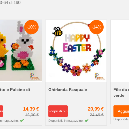
3
-
64
di
190
-10%
-14%
tto e Pulcino di
Ghirlanda Pasquale
Filo da
verde
14,39 €
20,99 €
Aggiu
iù
Scopri di più
16,00 €
24,49 €
Disponibile
 in magazzino.
Disponibile in magazzino.