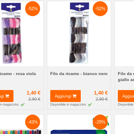
-52%
-52%
ricamo - rosa viola
Filo da ricamo - bianco nero
Filo da
giallo a
1,40 €
1,40 €
gi
Aggiungi
Aggiu
2,90 €
2,90 €
 in magazzino.
Disponibile in magazzino.
Disponibile
-43%
-29%