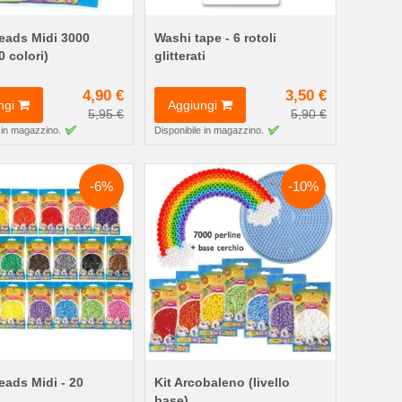
ads Midi 3000
Washi tape - 6 rotoli
0 colori)
glitterati
4,90 €
3,50 €
ngi
Aggiungi
5,95 €
5,90 €
 in magazzino.
Disponibile in magazzino.
-6%
-10%
ads Midi - 20
Kit Arcobaleno (livello
base)