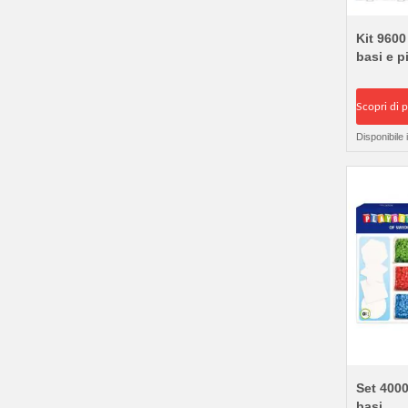
Kit 9600
basi e p
Scopri di p
Disponibile
Set 4000
basi