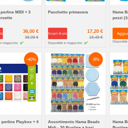
 perline MIDI + 3
Pacchetto primavera
Hama Be
inzette
pezzi (1
36,00 €
17,20 €
Aggiu
iù
Scopri di più
38,09 €
18,49 €
Disponibile
 in magazzino.
Disponibile in magazzino.
-40%
-8%
 perline Playbox + 4
Assortimento Hama Beads
Hama Be
Midi - 30 Bustine + basi
Bustine