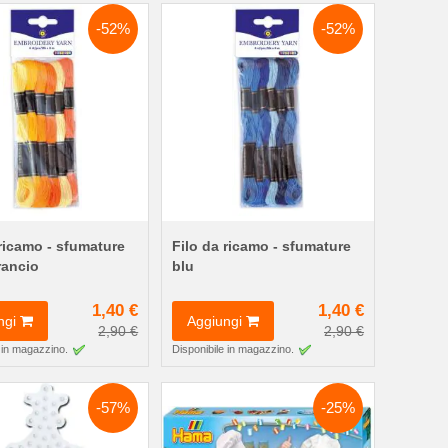
-52%
-52%
 ricamo - sfumature
Filo da ricamo - sfumature
rancio
blu
1,40 €
1,40 €
ngi
Aggiungi
2,90 €
2,90 €
 in magazzino.
Disponibile in magazzino.
-57%
-25%