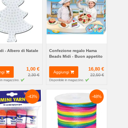
i - Albero di Natale
Confezione regalo Hama
Beads Midi - Buon appetito
1,00 €
16,80 €
ngi
Aggiungi
2,30 €
22,50 €
 in magazzino.
Disponibile in magazzino.
-43%
-48%